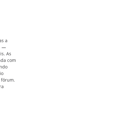
as a
a
—
is. As
ada com
ando
io
o fórum.
ra