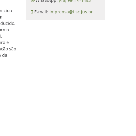
WhatsApp:
(48) 98414-1493
niciou
E-mail:
imprensa@tjsc.jus.br
um
eduzido,
forma
,
uro e
ação são
e da