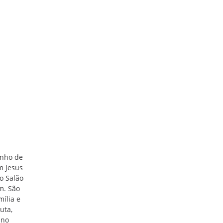
unho de
m Jesus
o Salão
um. São
mília e
uta,
 no