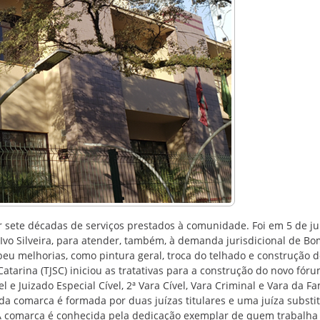
 sete décadas de serviços prestados à comunidade. Foi em 5 de j
o Silveira, para atender, também, à demanda jurisdicional de Bo
beu melhorias, como pintura geral, troca do telhado e construção d
Catarina (TJSC) iniciou as tratativas para a construção do novo fór
 e Juizado Especial Cível, 2ª Vara Cível, Vara Criminal e Vara da Fa
a comarca é formada por duas juízas titulares e uma juíza substit
s. A comarca é conhecida pela dedicação exemplar de quem trabalha