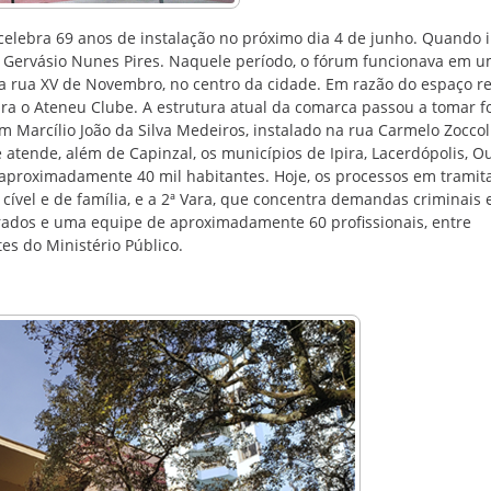
celebra 69 anos de instalação no próximo dia 4 de junho. Quando i
do Gervásio Nunes Pires. Naquele período, o fórum funcionava em 
na rua XV de Novembro, no centro da cidade. Em razão do espaço r
para o Ateneu Clube. A estrutura atual da comarca passou a tomar 
 Marcílio João da Silva Medeiros, instalado na rua Carmelo Zoccoli
tende, além de Capinzal, os municípios de Ipira, Lacerdópolis, O
proximadamente 40 mil habitantes. Hoje, os processos em tramit
 cível e de família, e a 2ª Vara, que concentra demandas criminais 
rados e uma equipe de aproximadamente 60 profissionais, entre
tes do Ministério Público.