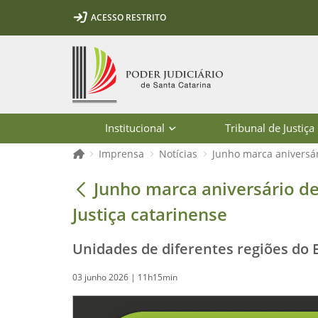
Ir para o conteúdo
Ir para a ferramenta de acessibilidade - Rybená
Ir para o menu principal
Ir para a pesquisa
Ir para o rodapé
Ir para a página inicial
ACESSO RESTRITO
1
2
3
5
6
7
Página inicial
Institucional
Tribunal de Justiça
Página inicial
Imprensa
Notícias
Junho marca aniversár
Junho marca aniversário de instalaç
Junho marca aniversário de
Justiça catarinense
Unidades de diferentes regiões do 
03 junho 2026 | 11h15min