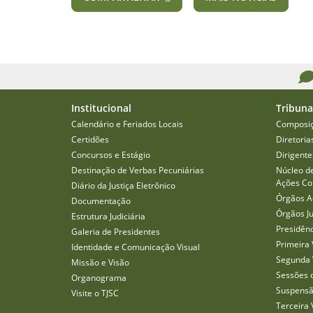
Institucional
Tribuna
Calendário e Feriados Locais
Composi
Certidões
Diretoria
Concursos e Estágio
Dirigente
Destinação de Verbas Pecuniárias
Núcleo d
Ações Col
Diário da Justiça Eletrônico
Órgãos A
Documentação
Órgãos J
Estrutura Judiciária
Presidên
Galeria de Presidentes
Primeira 
Identidade e Comunicação Visual
Segunda 
Missão e Visão
Sessões 
Organograma
Suspensã
Visite o TJSC
Terceira 