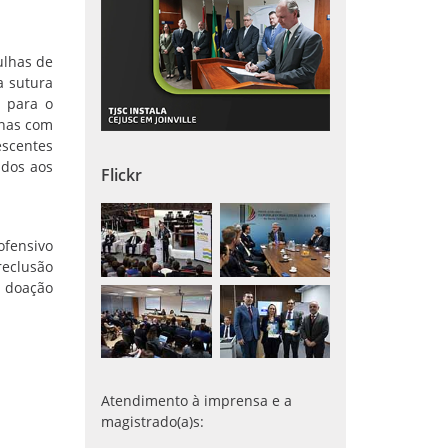
ulhas de
a sutura
l para o
rnas com
escentes
ados aos
Flickr
ofensivo
reclusão
a doação
Atendimento à imprensa e a
magistrado(a)s: