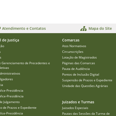
Atendimento e Contatos
Mapa do Site
l de Justiça
Comarcas
ção
Atos Normativos
s
Circunscrições
s
Lotação de Magistrados
e Gerenciamento de Precedentes e
Páginas das Comarcas
etivas
Pauta de Audiência
dministrativos
Pontos de Inclusão Digital
ulgadores
Suspensão de Prazos e Expediente
cia
Unidade das Questões Agrárias
Vice-Presidência
Vice-Presidência
Juizados e Turmas
de Julgamento
o de Prazos e Expediente
Juizados Especiais
Vice-Presidência
Pautas das Sessões da Turma de