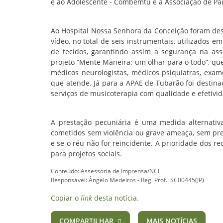
e ao Adolescente - Combemtu e a Associação de Pa
Ao Hospital Nossa Senhora da Conceição foram dest
vídeo, no total de seis instrumentais, utilizados 
de tecidos, garantindo assim a segurança na as
projeto “Mente Maneira: um olhar para o todo”, qu
médicos neurologistas, médicos psiquiatras, exam
que atende. Já para a APAE de Tubarão foi destin
serviços de musicoterapia com qualidade e efetivi
A prestação pecuniária é uma medida alternativ
cometidos sem violência ou grave ameaça, sem pre
e se o réu não for reincidente. A prioridade dos 
para projetos sociais.
Conteúdo: Assessoria de Imprensa/NCI
Responsável: Ângelo Medeiros - Reg. Prof.: SC00445(JP)
Copiar o
link
desta notícia.
COMPARTILHAR
MAIS NOTÍCIAS