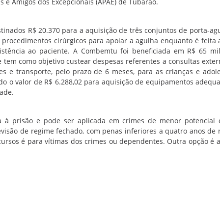
is e Amigos dos Excepcionais (APAE) de Tubarão.
inados R$ 20.370 para a aquisição de três conjuntos de porta-ag
em procedimentos cirúrgicos para apoiar a agulha enquanto é feita 
sistência ao paciente. A Combemtu foi beneficiada em R$ 65 mi
e tem como objetivo custear despesas referentes a consultas exte
es e transporte, pelo prazo de 6 meses, para as crianças e adol
ado o valor de R$ 6.288,02 para aquisição de equipamentos adequ
dade.
a à prisão e pode ser aplicada em crimes de menor potencial 
visão de regime fechado, com penas inferiores a quatro anos de 
recursos é para vítimas dos crimes ou dependentes. Outra opção é 