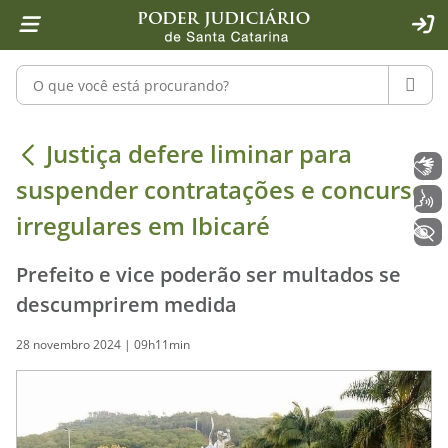
Página inicial
Ir para o conteúdo
Ir para a ferramenta de acessibilidade - Rybená
Ir para o menu principal
Ir para a pesquisa
Ir para o rodapé
Ir para a página inicial
1
2
4
5
6
7
ACE
Pesquisar no portal
PESQU
Justiça defere liminar para suspend
Justiça defere liminar para
Libras
suspender contratações e concurso
Voz
irregulares em Ibicaré
+ Acessibilidade
Prefeito e vice poderão ser multados se
descumprirem medida
28 novembro 2024 | 09h11min