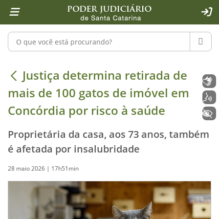
Página inicial
Ir para o conteúdo
Ir para a ferramenta de acessibilidade - Rybená
Ir para o menu principal
Ir para a pesquisa
Ir para o rodapé
Ir para a página inicial
1
2
4
5
6
7
ACE
Pesquisar no portal
PESQU
Justiça determina retirada de mais 
Justiça determina retirada de
Libras
mais de 100 gatos de imóvel em
Voz
Concórdia por risco à saúde
+ Acessibilidade
Proprietária da casa, aos 73 anos, também
é afetada por insalubridade
28 maio 2026 | 17h51min