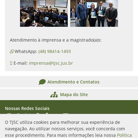
Atendimento à imprensa e a magistrado(a)s:
WhatsApp:
(48) 98414-1493
E-mail:
imprensa@tjsc.jus.br
Atendimento e Contatos
Mapa do Site
Nossas Redes Sociais
Acessar Instagram
Acessar WhatsApp
Acessar X
Acessar Threads
Acessar Facebook
Acessar YouTube
Acessar Flickr
Acessar SoundCloud
O TJSC utiliza cookies para melhorar sua experiência de
navegação. Ao utilizar nossos serviços, você concorda com
Rua Álvaro Millen da Silveira, n. 208
esse procedimento. Para mais informações leia nossa
Política