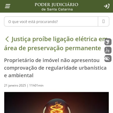
Página inicial
Ir para o conteúdo
Ir para a ferramenta de acessibilidade - Rybená
Ir para o menu principal
Ir para a pesquisa
Ir para o rodapé
Ir para a página inicial
1
2
4
5
6
7
ACE
Pesquisar no portal
PESQU
Justiça proíbe ligação elétrica em 
Justiça proíbe ligação elétrica em
Libras
área de preservação permanente
Voz
+ Acessibilidade
Proprietário de imóvel não apresentou
comprovação de regularidade urbanística
e ambiental
21 janeiro 2025 | 11h01min