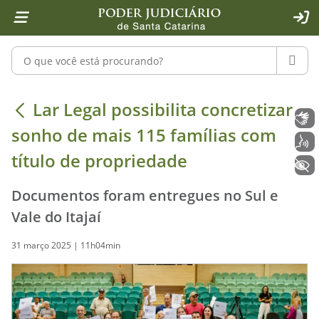
Página inicial
Ir para o conteúdo
Ir para a ferramenta de acessibilidade - Rybená
Ir para o menu principal
Ir para a pesquisa
Ir para o rodapé
Ir para a página inicial
1
2
4
5
6
7
ACE
Pesquisar no portal
PESQU
Lar Legal possibilita concretizar so
Lar Legal possibilita concretizar
Libras
sonho de mais 115 famílias com
Voz
título de propriedade
+ Acessibilidade
Documentos foram entregues no Sul e
Vale do Itajaí
31 março 2025 | 11h04min