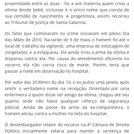
proximidade entre as duas - foi a avó materna quem criou a
vítima desde bebê, inclusive é o único nome que consta de
sua certidão de nascimento. A progenitora, assim, recorreu
ao Tribunal de Justiça de Santa Catarina.
Os fatos que culminaram no crime iniciaram em pleno Dia
das Mães de 2010. Na tarde de 9 de maio, o homem foi até o
local de trabalho da vigilante, uma empresa de estocagem de
congelados, e a esfaqueou. Ele ainda tirou a arma da vítima e
disparou contra ela. Por causa do atendimento eficiente no
socorro, ela não corria risco de morte. Porém, teria que
passar a noite em observação no hospital.
Por volta das 2h30min do dia 10, o ex pulou uma janela após
omitir o verdadeiro nome na recepção. Orientado por uma
enfermeira a quem disse ser amigo da vítima, chegou até seu
quarto, onde não havia qualquer reforço de segurança
policial. Ainda de posse da arma da ex-companheira, o
homem atirou contra a mulher no leito do hospital.
O desembargador relator do recurso na 4ª Câmara de Direito
Público inicialmente votaria para manter a sentença de