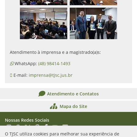
Atendimento à imprensa e a magistrado(a)s:
WhatsApp:
(48) 98414-1493
E-mail:
imprensa@tjsc.jus.br
Atendimento e Contatos
Mapa do Site
Nossas Redes Sociais
Acessar Instagram
Acessar WhatsApp
Acessar X
Acessar Threads
Acessar Facebook
Acessar YouTube
Acessar Flickr
Acessar SoundCloud
O TJSC utiliza cookies para melhorar sua experiência de