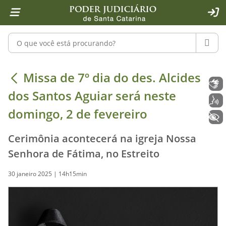
Página inicial
Ir para o conteúdo
Ir para a ferramenta de acessibilidade - Rybená
Ir para o menu principal
Ir para a pesquisa
Ir para o rodapé
Ir para a página inicial
1
2
4
5
6
7
ACE
Pesquisar no portal
PESQU
Missa de 7º dia do des. Alcides dos 
Missa de 7º dia do des. Alcides
Libras
dos Santos Aguiar será neste
Voz
domingo, 2 de fevereiro
+ Acessibilidade
Cerimônia acontecerá na igreja Nossa
Senhora de Fátima, no Estreito
30 janeiro 2025 | 14h15min