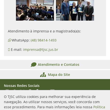
Atendimento à imprensa e a magistrado(a)s:
WhatsApp:
(48) 98414-1493
E-mail:
imprensa@tjsc.jus.br
Atendimento e Contatos
Mapa do Site
Nossas Redes Sociais
Acessar Instagram
Acessar WhatsApp
Acessar X
Acessar Threads
Acessar Facebook
Acessar YouTube
Acessar Flickr
Acessar SoundCloud
O TJSC utiliza cookies para melhorar sua experiência de
navegação. Ao utilizar nossos serviços, você concorda com
Rua Álvaro Millen da Silveira, n. 208
esse procedimento. Para mais informações leia nossa
Política