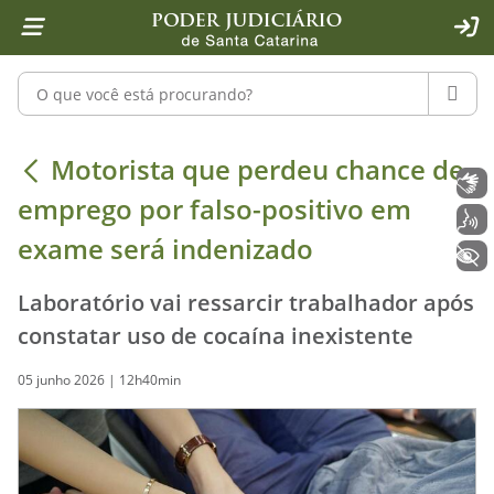
Página inicial
Ir para o conteúdo
Ir para a ferramenta de acessibilidade - Rybená
Ir para o menu principal
Ir para a pesquisa
Ir para o rodapé
Ir para a página inicial
1
2
4
5
6
7
ACE
Pesquisar no portal
PESQU
Motorista que perdeu chance de emp
Motorista que perdeu chance de
Libras
emprego por falso-positivo em
Voz
exame será indenizado
+ Acessibilidade
Laboratório vai ressarcir trabalhador após
constatar uso de cocaína inexistente
05 junho 2026 | 12h40min