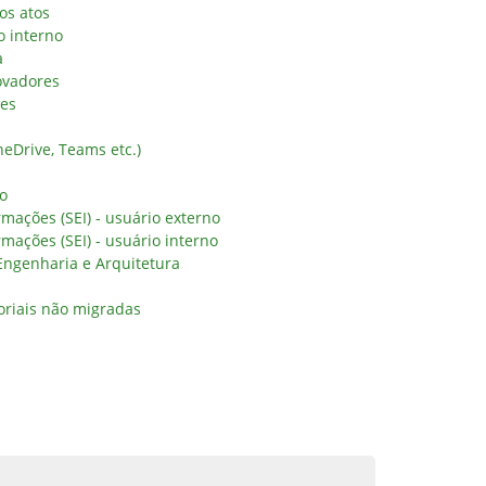
os atos
o interno
a
ovadores
res
eDrive, Teams etc.)
no
rmações (SEI) - usuário externo
rmações (SEI) - usuário interno
 Engenharia e Arquitetura
oriais não migradas