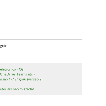
guir.
eletrônico - CGJ
 OneDrive, Teams etc.)
ersão 1)
/
2° grau (versão 2)
etoriais não migradas