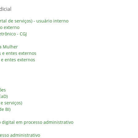
icial
al de serviços) - usuário interno
io externo
trônico - CGJ
da Mulher
 e entes externos
e entes externos
ões
EaD)
 e serviços)
de BI)
digital em processo administrativo
esso administrativo