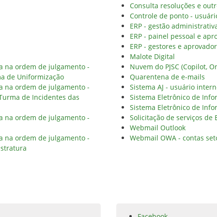
Consulta resoluções e outr
Controle de ponto - usuári
ERP - gestão administrativ
ERP - painel pessoal e apr
ERP - gestores e aprovado
Malote Digital
ia na ordem de julgamento -
Nuvem do PJSC (Copilot, On
ma de Uniformização
Quarentena de e-mails
ia na ordem de julgamento -
Sistema AJ - usuário inter
 Turma de Incidentes das
Sistema Eletrônico de Info
Sistema Eletrônico de Info
ia na ordem de julgamento -
Solicitação de serviços de
Webmail Outlook
ia na ordem de julgamento -
Webmail OWA - contas set
stratura
Facebook