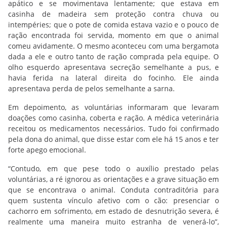
apático e se movimentava lentamente; que estava em
casinha de madeira sem proteção contra chuva ou
intempéries; que o pote de comida estava vazio e o pouco de
ração encontrada foi servida, momento em que o animal
comeu avidamente. O mesmo aconteceu com uma bergamota
dada a ele e outro tanto de ração comprada pela equipe. O
olho esquerdo apresentava secreção semelhante a pus, e
havia ferida na lateral direita do focinho. Ele ainda
apresentava perda de pelos semelhante a sarna.
Em depoimento, as voluntárias informaram que levaram
doações como casinha, coberta e ração. A médica veterinária
receitou os medicamentos necessários. Tudo foi confirmado
pela dona do animal, que disse estar com ele há 15 anos e ter
forte apego emocional.
“Contudo, em que pese todo o auxílio prestado pelas
voluntárias, a ré ignorou as orientações e a grave situação em
que se encontrava o animal. Conduta contraditória para
quem sustenta vínculo afetivo com o cão: presenciar o
cachorro em sofrimento, em estado de desnutrição severa, é
realmente uma maneira muito estranha de venerá-lo”,