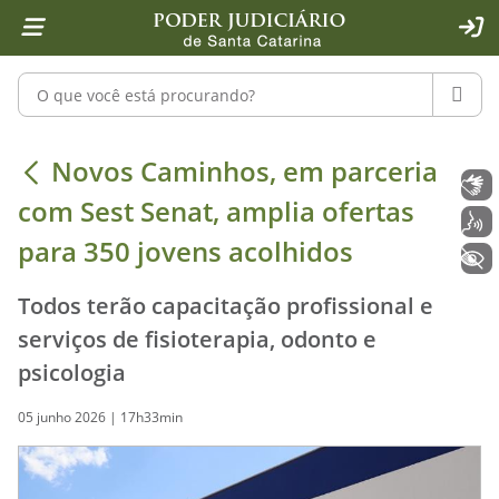
Página inicial
Ir para o conteúdo
Ir para a ferramenta de acessibilidade - Rybená
Ir para o menu principal
Ir para a pesquisa
Ir para o rodapé
Ir para a página inicial
1
2
4
5
6
7
ACE
Pesquisar no portal
PESQU
Novos Caminhos, em parceria com Ses
Novos Caminhos, em parceria
Libras
com Sest Senat, amplia ofertas
Voz
para 350 jovens acolhidos
+ Acessibilidade
Todos terão capacitação profissional e
serviços de fisioterapia, odonto e
psicologia
05 junho 2026 | 17h33min