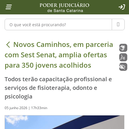
Página inicial
Ir para o conteúdo
Ir para a ferramenta de acessibilidade - Rybená
Ir para o menu principal
Ir para a pesquisa
Ir para o rodapé
Ir para a página inicial
1
2
4
5
6
7
ACE
Pesquisar no portal
PESQU
Novos Caminhos, em parceria com Ses
Novos Caminhos, em parceria
Libras
com Sest Senat, amplia ofertas
Voz
para 350 jovens acolhidos
+ Acessibilidade
Todos terão capacitação profissional e
serviços de fisioterapia, odonto e
psicologia
05 junho 2026 | 17h33min