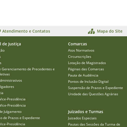
Atendimento e Contatos
Mapa do Site
l de Justiça
Comarcas
ção
Atos Normativos
s
Circunscrições
s
Lotação de Magistrados
e Gerenciamento de Precedentes e
Páginas das Comarcas
etivas
Pauta de Audiência
dministrativos
Pontos de Inclusão Digital
ulgadores
Suspensão de Prazos e Expediente
cia
Unidade das Questões Agrárias
Vice-Presidência
Vice-Presidência
Juizados e Turmas
de Julgamento
o de Prazos e Expediente
Juizados Especiais
Vice-Presidência
Pautas das Sessões da Turma de