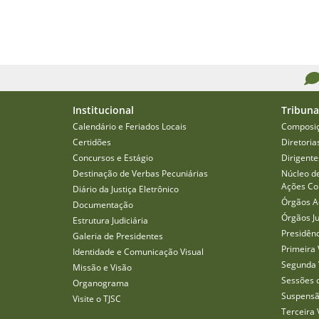
Institucional
Tribuna
Calendário e Feriados Locais
Composi
Certidões
Diretoria
Concursos e Estágio
Dirigente
Destinação de Verbas Pecuniárias
Núcleo d
Ações Col
Diário da Justiça Eletrônico
Órgãos A
Documentação
Órgãos J
Estrutura Judiciária
Presidên
Galeria de Presidentes
Primeira 
Identidade e Comunicação Visual
Segunda 
Missão e Visão
Sessões 
Organograma
Suspensã
Visite o TJSC
Terceira 