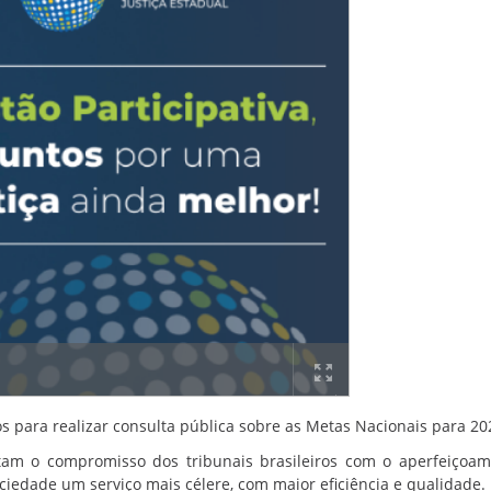
os para realizar consulta pública sobre as Metas Nacionais para 20
ntam o compromisso dos tribunais brasileiros com o aperfeiçoa
ciedade um serviço mais célere, com maior eficiência e qualidade.