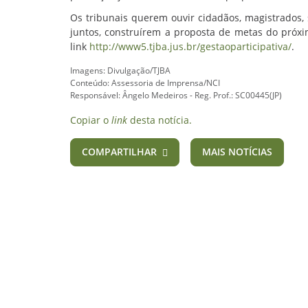
Os tribunais querem ouvir cidadãos, magistrados, 
juntos, construírem a proposta de metas do próxim
link
http://www5.tjba.jus.br/gestaoparticipativa/
.
Imagens: Divulgação/TJBA
Conteúdo: Assessoria de Imprensa/NCI
Responsável: Ângelo Medeiros - Reg. Prof.: SC00445(JP)
Copiar o
link
desta notícia.
COMPARTILHAR
MAIS NOTÍCIAS