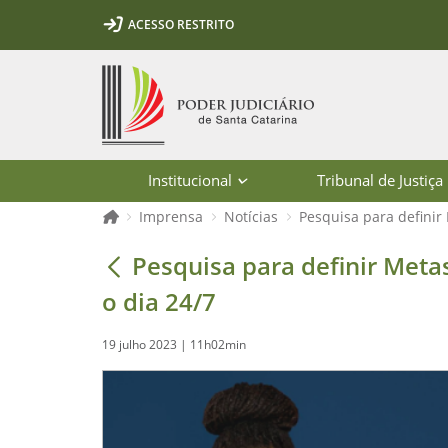
Ir para o conteúdo
Ir para a ferramenta de acessibilidade - Rybená
Ir para o menu principal
Ir para a pesquisa
Ir para o rodapé
Ir para a página inicial
ACESSO RESTRITO
1
2
3
5
6
7
Página inicial
Institucional
Tribunal de Justiça
Página inicial
Imprensa
Notícias
Pesquisa para definir
Pesquisa para definir Metas Naciona
Pesquisa para definir Meta
o dia 24/7
19 julho 2023 | 11h02min