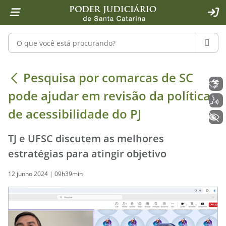
Página inicial
Ir para o conteúdo
Ir para a ferramenta de acessibilidade - Rybená
Ir para o menu principal
Ir para a pesquisa
Ir para o rodapé
Ir para a página inicial
1
2
4
5
6
7
ACE
Pesquisar no portal
PESQU
Pesquisa por comarcas de SC pode aj
Pesquisa por comarcas de SC
Libras
pode ajudar em revisão da política
Voz
de acessibilidade do PJ
+ Acessibilidade
TJ e UFSC discutem as melhores
estratégias para atingir objetivo
12 junho 2024 | 09h39min