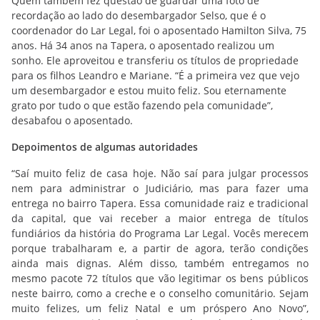
Quem também fez questão de guardar uma foto de
recordação ao lado do desembargador Selso, que é o
coordenador do Lar Legal, foi o aposentado Hamilton Silva, 75
anos. Há 34 anos na Tapera, o aposentado realizou um
sonho. Ele aproveitou e transferiu os títulos de propriedade
para os filhos Leandro e Mariane. “É a primeira vez que vejo
um desembargador e estou muito feliz. Sou eternamente
grato por tudo o que estão fazendo pela comunidade”,
desabafou o aposentado.
Depoimentos de algumas autoridades
“Saí muito feliz de casa hoje. Não saí para julgar processos
nem para administrar o Judiciário, mas para fazer uma
entrega no bairro Tapera. Essa comunidade raiz e tradicional
da capital, que vai receber a maior entrega de títulos
fundiários da história do Programa Lar Legal. Vocês merecem
porque trabalharam e, a partir de agora, terão condições
ainda mais dignas. Além disso, também entregamos no
mesmo pacote 72 títulos que vão legitimar os bens públicos
neste bairro, como a creche e o conselho comunitário. Sejam
muito felizes, um feliz Natal e um próspero Ano Novo”,