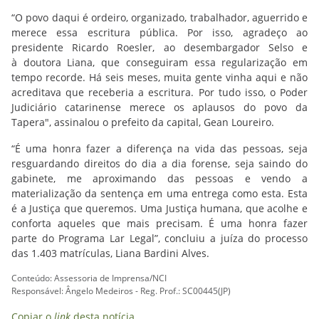
“O povo daqui é ordeiro, organizado, trabalhador, aguerrido e
merece essa escritura pública. Por isso, agradeço ao
presidente Ricardo Roesler, ao desembargador Selso e
à doutora Liana, que conseguiram essa regularização em
tempo recorde. Há seis meses, muita gente vinha aqui e não
acreditava que receberia a escritura. Por tudo isso, o Poder
Judiciário catarinense merece os aplausos do povo da
Tapera", assinalou o prefeito da capital, Gean Loureiro.
“É uma honra fazer a diferença na vida das pessoas, seja
resguardando direitos do dia a dia forense, seja saindo do
gabinete, me aproximando das pessoas e vendo a
materialização da sentença em uma entrega como esta. Esta
é a Justiça que queremos. Uma Justiça humana, que acolhe e
conforta aqueles que mais precisam. É uma honra fazer
parte do Programa Lar Legal”, concluiu a juíza do processo
das 1.403 matrículas, Liana Bardini Alves.
Conteúdo: Assessoria de Imprensa/NCI
Responsável: Ângelo Medeiros - Reg. Prof.: SC00445(JP)
Copiar o
link
desta notícia.