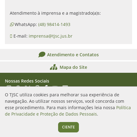
Atendimento à imprensa e a magistrado(a)s:
WhatsApp:
(48) 98414-1493
E-mail:
imprensa@tjsc.jus.br
Atendimento e Contatos
Mapa do Site
Nossas Redes Sociais
Acessar Instagram
Acessar WhatsApp
Acessar X
Acessar Threads
Acessar Facebook
Acessar YouTube
Acessar Flickr
Acessar SoundCloud
O TJSC utiliza cookies para melhorar sua experiência de
navegação. Ao utilizar nossos serviços, você concorda com
Rua Álvaro Millen da Silveira, n. 208
esse procedimento. Para mais informações leia nossa
Política
Florianópolis/SC - CEP: 88020-901
de Privacidade e Proteção de Dados Pessoais
.
(48) 3287-1000
CIENTE
Segunda a sexta das 12h às 19h