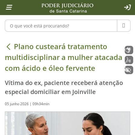
Página inicial
Ir para o conteúdo
Ir para a ferramenta de acessibilidade - Rybená
Ir para o menu principal
Ir para a pesquisa
Ir para o rodapé
Ir para a página inicial
1
2
4
5
6
7
ACE
Pesquisar no portal
PESQU
Plano custeará tratamento multidisc
Plano custeará tratamento
Libras
multidisciplinar a mulher atacada
Voz
com ácido e óleo fervente
+ Acessibilidade
Vítima do ex, paciente receberá atenção
especial domiciliar em Joinville
05 junho 2026 | 09h34min