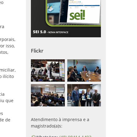
eo
ara
rporais,
or isso,
Flickr
tos,
iciliar,
ilícito
cia
uiu que
es
Atendimento à imprensa e a
de de
magistrado(a)s: