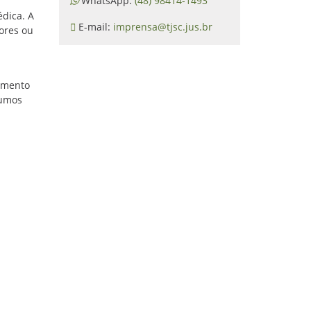
WhatsApp:
(48) 98414-1493
dica. A
E-mail:
imprensa@tjsc.jus.br
dores ou
hamento
sumos