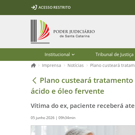
Ir para o conteúdo
Ir para a ferramenta de acessibilidade - Rybená
Ir para o menu principal
Ir para a pesquisa
Ir para o rodapé
Ir para a página inicial
ACESSO RESTRITO
1
2
3
5
6
7
Página inicial
Institucional
Tribunal de Justiça
Página inicial
Imprensa
Notícias
Plano custeará tratam
Plano custeará tratamento multidisc
Plano custeará tratamento 
ácido e óleo fervente
Vítima do ex, paciente receberá ate
05 junho 2026 | 09h34min