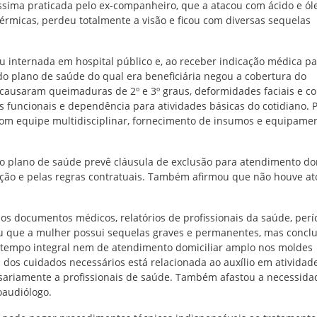
ssima praticada pelo ex-companheiro, que a atacou com ácido e ól
érmicas, perdeu totalmente a visão e ficou com diversas sequelas
u internada em hospital público e, ao receber indicação médica p
o plano de saúde do qual era beneficiária negou a cobertura do
causaram queimaduras de 2º e 3º graus, deformidades faciais e co
es funcionais e dependência para atividades básicas do cotidiano. P
 com equipe multidisciplinar, fornecimento de insumos e equipamen
o plano de saúde prevê cláusula de exclusão para atendimento dom
ção e pelas regras contratuais. Também afirmou que não houve ato 
s documentos médicos, relatórios de profissionais da saúde, perí
eu que a mulher possui sequelas graves e permanentes, mas concl
tempo integral nem de atendimento domiciliar amplo nos moldes
va dos cuidados necessários está relacionada ao auxílio em atividad
essariamente a profissionais de saúde. Também afastou a necessida
oaudiólogo.