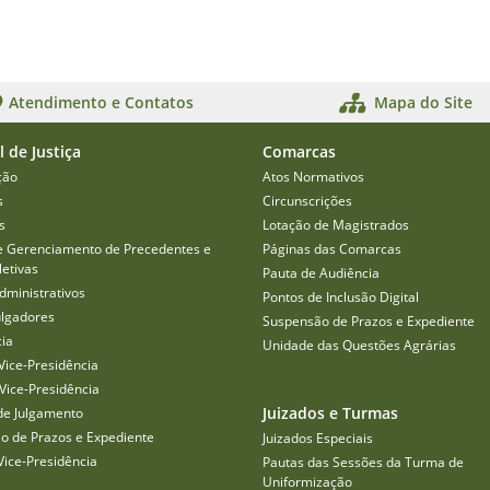
Atendimento e Contatos
Mapa do Site
l de Justiça
Comarcas
ção
Atos Normativos
s
Circunscrições
s
Lotação de Magistrados
e Gerenciamento de Precedentes e
Páginas das Comarcas
etivas
Pauta de Audiência
dministrativos
Pontos de Inclusão Digital
ulgadores
Suspensão de Prazos e Expediente
cia
Unidade das Questões Agrárias
Vice-Presidência
Vice-Presidência
Juizados e Turmas
de Julgamento
o de Prazos e Expediente
Juizados Especiais
Vice-Presidência
Pautas das Sessões da Turma de
Uniformização