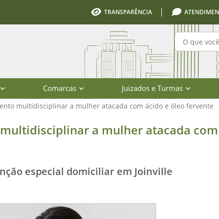
TRANSPARÊNCIA
ATENDIMEN
Pesquisa
Comarcas
Juizados e Turmas
ento multidisciplinar a mulher atacada com ácido e óleo fervente
iplinar a mulher atacada com ácido 
multidisciplinar a mulher atacada com
nção especial domiciliar em Joinville