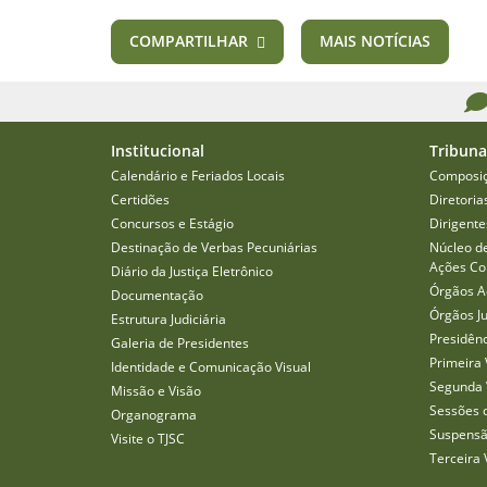
COMPARTILHAR
MAIS NOTÍCIAS
Institucional
Tribuna
Calendário e Feriados Locais
Composi
Certidões
Diretoria
Concursos e Estágio
Dirigente
Destinação de Verbas Pecuniárias
Núcleo d
Ações Col
Diário da Justiça Eletrônico
Órgãos A
Documentação
Órgãos J
Estrutura Judiciária
Presidên
Galeria de Presidentes
Primeira 
Identidade e Comunicação Visual
Segunda 
Missão e Visão
Sessões 
Organograma
Suspensã
Visite o TJSC
Terceira 