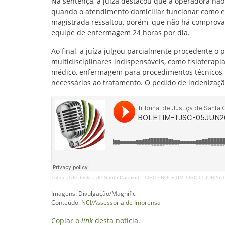
Na sentença, a juíza destacou que a operadora nã
quando o atendimento domiciliar funcionar como e
magistrada ressaltou, porém, que não há comprovaçã
equipe de enfermagem 24 horas por dia.
Ao final, a juíza julgou parcialmente procedente o
multidisciplinares indispensáveis, como fisioterap
médico, enfermagem para procedimentos técnicos, 
necessários ao tratamento. O pedido de indenizaçã
Tribunal de Justiça de Santa Catarina - TJSC
·
BOLETIM-TJSC-05JUN26
Imagens: Divulgação/Magnific
Conteúdo:
NCI/Assessoria de Imprensa
Copiar o
link
desta notícia.