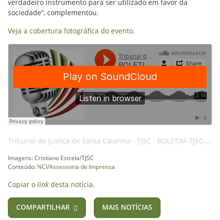
verdadeiro instrumento para ser utilizado em favor da
sociedade”, complementou.
Veja a cobertura fotográfica do evento.
Tribunal de Justiça de Santa Catarina - TJSC
·
BOLETIM-TJSC-04FEV25-TRIBUNAIS-AI
Imagens: Cristiano Estrela/TJSC
Conteúdo:
NCI/Assessoria de Imprensa
Copiar o
link
desta notícia.
COMPARTILHAR
MAIS NOTÍCIAS