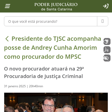
Página inicial
Ir para o conteúdo
Ir para a ferramenta de acessibilidade - Rybená
Ir para o menu principal
Ir para a pesquisa
Ir para o rodapé
Ir para a página inicial
1
2
4
5
6
7
ACE
Pesquisar no portal
PESQU
Presidente do TJSC acompanha poss
Presidente do TJSC acompanha
Libras
posse de Andrey Cunha Amorim
Voz
como procurador do MPSC
+ Acessibilidade
O novo procurador atuará na 29ª
Procuradoria de Justiça Criminal
31 janeiro 2025 | 20h40min