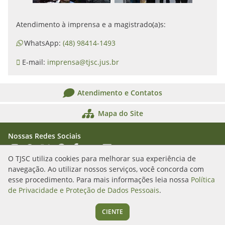
Atendimento à imprensa e a magistrado(a)s:
WhatsApp:
(48) 98414-1493
E-mail:
imprensa@tjsc.jus.br
Atendimento e Contatos
Mapa do Site
Nossas Redes Sociais
Acessar Instagram
Acessar WhatsApp
Acessar X
Acessar Threads
Acessar Facebook
Acessar YouTube
Acessar Flickr
Acessar SoundCloud
O TJSC utiliza cookies para melhorar sua experiência de
navegação. Ao utilizar nossos serviços, você concorda com
Rua Álvaro Millen da Silveira, n. 208
esse procedimento. Para mais informações leia nossa
Política
Florianópolis/SC - CEP: 88020-901
de Privacidade e Proteção de Dados Pessoais
.
(48) 3287-1000
CIENTE
Segunda a sexta das 12h às 19h