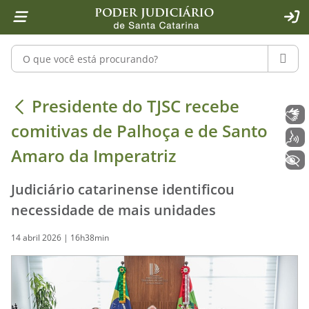
Página inicial
Ir para o conteúdo
Ir para a ferramenta de acessibilidade - Rybená
Ir para o menu principal
Ir para a pesquisa
Ir para o rodapé
Ir para a página inicial
1
2
4
5
6
7
ACE
Pesquisar no portal
PESQU
Presidente do TJSC recebe comitivas
Presidente do TJSC recebe
Libras
comitivas de Palhoça e de Santo
Voz
Amaro da Imperatriz
+ Acessibilidade
Judiciário catarinense identificou
necessidade de mais unidades
14 abril 2026 | 16h38min