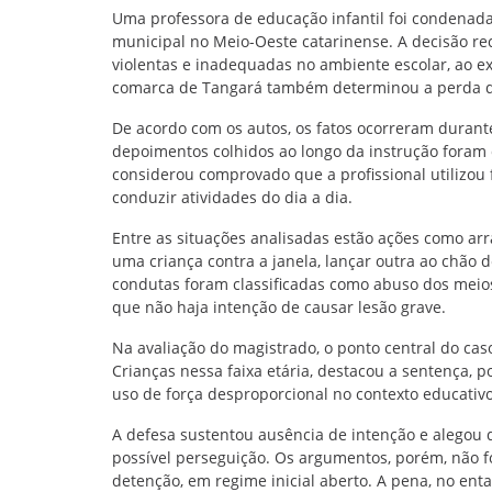
Uma professora de educação infantil foi condenad
municipal no Meio-Oeste catarinense. A decisão r
violentas e inadequadas no ambiente escolar, ao ex
comarca de Tangará também determinou a perda do
De acordo com os autos, os fatos ocorreram durant
depoimentos colhidos ao longo da instrução foram 
considerou comprovado que a profissional utilizou f
conduzir atividades do dia a dia.
Entre as situações analisadas estão ações como arr
uma criança contra a janela, lançar outra ao chão
condutas foram classificadas como abuso dos meios 
que não haja intenção de causar lesão grave.
Na avaliação do magistrado, o ponto central do cas
Crianças nessa faixa etária, destacou a sentença, 
uso de força desproporcional no contexto educativo
A defesa sustentou ausência de intenção e alegou 
possível perseguição. Os argumentos, porém, não f
detenção, em regime inicial aberto. A pena, no en