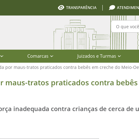
TRANSPARÊNCIA
ATENDIMEN
Pesquisa
Comarcas
Juizados e Turmas
da por maus-tratos praticados contra bebês em creche do Meio-Oe
atos praticados contra bebês em cre
r maus-tratos praticados contra bebê
orça inadequada contra crianças de cerca de 