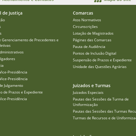
l de Justiça
Comarcas
ção
Atos Normativos
s
Circunscrições
s
Lotação de Magistrados
e Gerenciamento de Precedentes e
Páginas das Comarcas
etivas
Pauta de Audiência
dministrativos
Pontos de Inclusão Digital
ulgadores
Suspensão de Prazos e Expediente
cia
Unidade das Questões Agrárias
Vice-Presidência
Vice-Presidência
Juizados e Turmas
de Julgamento
o de Prazos e Expediente
Juizados Especiais
Vice-Presidência
Pautas das Sessões da Turma de
Uniformização
Pautas das Sessões das Turmas Recu
Turmas de Recursos e de Uniformiza