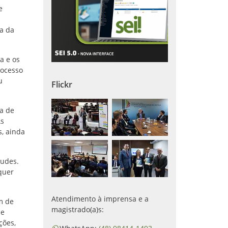
e
s
ça da
a e os
rocesso
u
Flickr
ça de
As
s, ainda
tudes.
quer
Atendimento à imprensa e a
m de
magistrado(a)s:
de
ções,