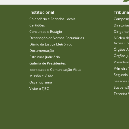
Institucional
Tribuna
Calendário e Feriados Locais
Composi
Certidões
Diretoria
Concursos e Estágio
Dirigente
Destinação de Verbas Pecuniárias
Núcleo d
Ações Col
Diário da Justiça Eletrônico
Órgãos A
Documentação
Órgãos J
Estrutura Judiciária
Presidên
Galeria de Presidentes
Primeira 
Identidade e Comunicação Visual
Segunda 
Missão e Visão
Sessões 
Organograma
Suspensã
Visite o TJSC
Terceira 