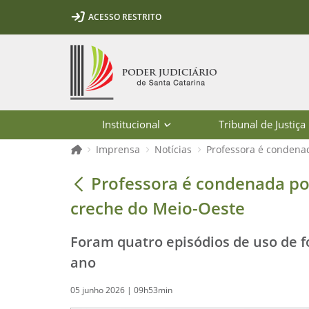
Ir para o conteúdo
Ir para a ferramenta de acessibilidade - Rybená
Ir para o menu principal
Ir para a pesquisa
Ir para o rodapé
Ir para a página inicial
ACESSO RESTRITO
1
2
3
5
6
7
Página inicial
Institucional
Tribunal de Justiça
Página inicial
Imprensa
Notícias
Professora é condena
Professora é condenada por maus-tr
Professora é condenada po
creche do Meio-Oeste
Foram quatro episódios de uso de f
ano
05 junho 2026 | 09h53min