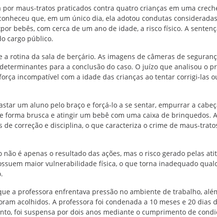
a por maus-tratos praticados contra quatro crianças em uma crech
econheceu que, em um único dia, ela adotou condutas considerada
por bebês, com cerca de um ano de idade, a risco físico. A senten
 cargo público.
e a rotina da sala de berçário. As imagens de câmeras de seguranç
determinantes para a conclusão do caso. O juízo que analisou o p
orça incompatível com a idade das crianças ao tentar corrigi-las o
astar um aluno pelo braço e forçá-lo a se sentar, empurrar a cabe
 de forma brusca e atingir um bebê com uma caixa de brinquedos. 
de correção e disciplina, o que caracteriza o crime de maus-trato
o não é apenas o resultado das ações, mas o risco gerado pelas ati
possuem maior vulnerabilidade física, o que torna inadequado qual
.
que a professora enfrentava pressão no ambiente de trabalho, alé
oram acolhidos. A professora foi condenada a 10 meses e 20 dias 
tanto, foi suspensa por dois anos mediante o cumprimento de condi