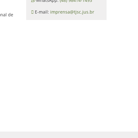
WhatsApp:
(48) 98414-1493
E-mail:
imprensa@tjsc.jus.br
onal de