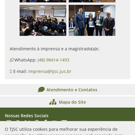
Atendimento à imprensa e a magistrado(a)s:
WhatsApp:
(48) 98414-1493
E-mail:
imprensa@tjsc.jus.br
Atendimento e Contatos
Mapa do Site
Nossas Redes Sociais
Acessar Instagram
Acessar WhatsApp
Acessar X
Acessar Threads
Acessar Facebook
Acessar YouTube
Acessar Flickr
Acessar SoundCloud
O TJSC utiliza cookies para melhorar sua experiência de