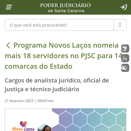
Página inicial
Ir para o conteúdo
Ir para a ferramenta de acessibilidade - Rybená
Ir para o menu principal
Ir para a pesquisa
Ir para o rodapé
Ir para a página inicial
1
2
4
5
6
7
ACE
Pesquisar no portal
PESQU
Programa Novos Laços nomeia mais 1
Programa Novos Laços nomeia
Libras
mais 18 servidores no PJSC para 14
Voz
comarcas do Estado
+ Acessibilidade
Cargos de analista jurídico, oficial de
justiça e técnico judiciário
21 fevereiro 2025 | 09h47min