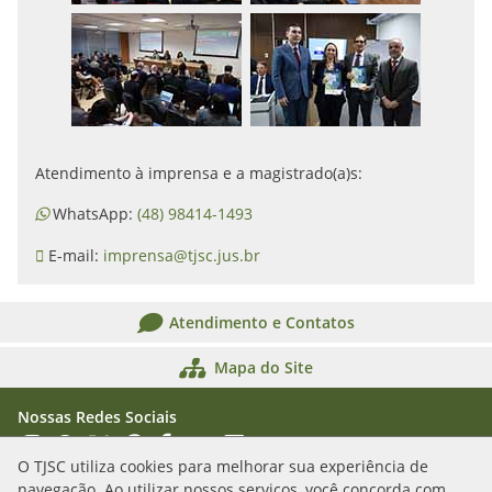
Atendimento à imprensa e a magistrado(a)s:
WhatsApp:
(48) 98414-1493
E-mail:
imprensa@tjsc.jus.br
Atendimento e Contatos
Mapa do Site
Nossas Redes Sociais
Acessar Instagram
Acessar WhatsApp
Acessar X
Acessar Threads
Acessar Facebook
Acessar YouTube
Acessar Flickr
Acessar SoundCloud
O TJSC utiliza cookies para melhorar sua experiência de
navegação. Ao utilizar nossos serviços, você concorda com