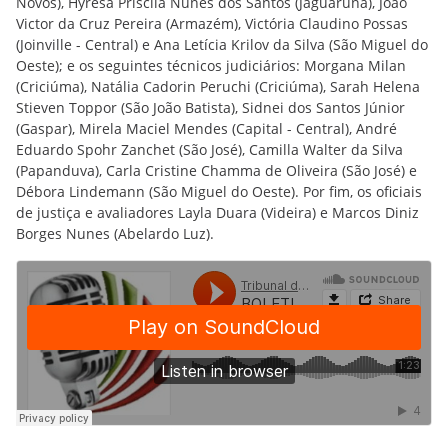
Novos), Hyresa Priscila Nunes dos Santos (Jaguaruna), João
Victor da Cruz Pereira (Armazém), Victória Claudino Possas
(Joinville - Central) e Ana Letícia Krilov da Silva (São Miguel do
Oeste); e os seguintes técnicos judiciários: Morgana Milan
(Criciúma), Natália Cadorin Peruchi (Criciúma), Sarah Helena
Stieven Toppor (São João Batista), Sidnei dos Santos Júnior
(Gaspar), Mirela Maciel Mendes (Capital - Central), André
Eduardo Spohr Zanchet (São José), Camilla Walter da Silva
(Papanduva), Carla Cristine Chamma de Oliveira (São José) e
Débora Lindemann (São Miguel do Oeste). Por fim, os oficiais
de justiça e avaliadores Layla Duara (Videira) e Marcos Diniz
Borges Nunes (Abelardo Luz).