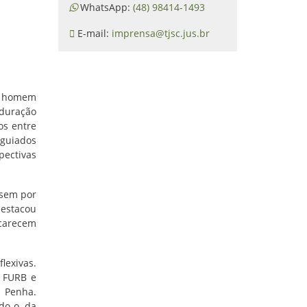
WhatsApp:
(48) 98414-1493
E-mail:
imprensa@tjsc.jus.br
um homem
 duração
os entre
 guiados
pectivas
ssem por
destacou
 carecem
lexivas.
a FURB e
a Penha.
do-o da