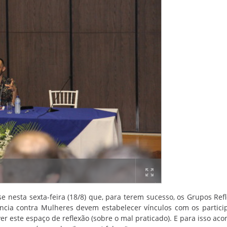
e nesta sexta-feira (18/8) que, para terem sucesso, os Grupos Refl
ncia contra Mulheres devem estabelecer vínculos com os partici
 este espaço de reflexão (sobre o mal praticado). E para isso acon