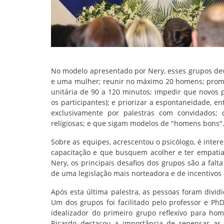
No modelo apresentado por Nery, esses grupos de
e uma mulher; reunir no máximo 20 homens; promov
unitária de 90 a 120 minutos; impedir que novos p
os participantes); e priorizar a espontaneidade, 
exclusivamente por palestras com convidados; q
religiosas; e que sigam modelos de "homens bons"
Sobre as equipes, acrescentou o psicólogo, é int
capacitação e que busquem acolher e ter empatia
Nery, os principais desafios dos grupos são a fal
de uma legislação mais norteadora e de incentivos à
Após esta última palestra, as pessoas foram divid
Um dos grupos foi facilitado pelo professor e PhD
idealizador do primeiro grupo reflexivo para h
Ricardo destacou a importância de repensar as