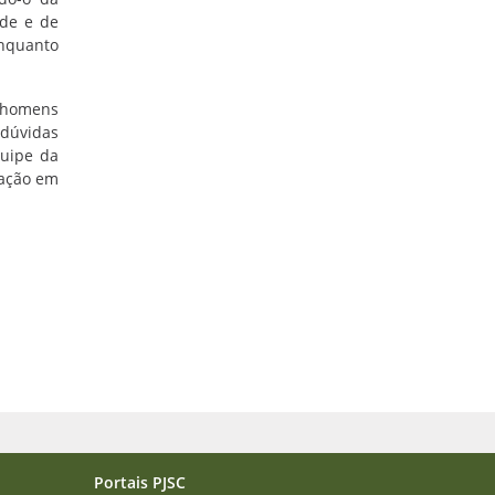
úde e de
enquanto
a homens
 dúvidas
quipe da
uação em
Portais PJSC