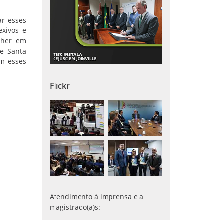
ar esses
exivos e
lher em
de Santa
am esses
Flickr
Atendimento à imprensa e a
magistrado(a)s: