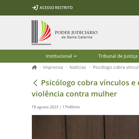
Ir para o conteúdo
Ir para a ferramenta de acessibilidade - Rybená
Ir para o menu principal
Ir para a pesquisa
Ir para o rodapé
Ir para a página inicial
ACESSO RESTRITO
1
2
3
5
6
7
Página inicial
Institucional
Tribunal de Justiça
Página inicial
Imprensa
Notícias
Psicólogo cobra víncu
Psicólogo cobra vínculos e empatia 
Psicólogo cobra vínculos e
violência contra mulher
18 agosto 2023 | 17h40min