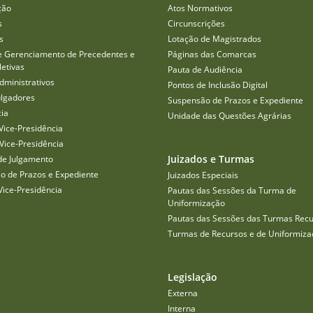
ção
Atos Normativos
s
Circunscrições
s
Lotação de Magistrados
e Gerenciamento de Precedentes e
Páginas das Comarcas
etivas
Pauta de Audiência
dministrativos
Pontos de Inclusão Digital
ulgadores
Suspensão de Prazos e Expediente
cia
Unidade das Questões Agrárias
Vice-Presidência
Vice-Presidência
Juizados e Turmas
de Julgamento
o de Prazos e Expediente
Juizados Especiais
Vice-Presidência
Pautas das Sessões da Turma de
Uniformização
Pautas das Sessões das Turmas Recu
Turmas de Recursos e de Uniformiza
Legislação
Externa
Interna