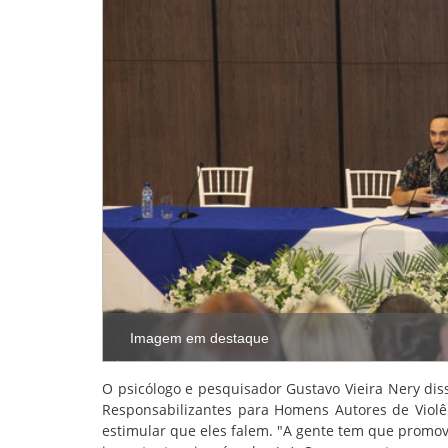
Imagem em destaque
O psicólogo e pesquisador Gustavo Vieira Nery diss
Responsabilizantes para Homens Autores de Violê
estimular que eles falem. "A gente tem que promover