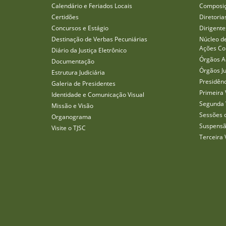
Calendário e Feriados Locais
Composi
Certidões
Diretoria
Concursos e Estágio
Dirigente
Destinação de Verbas Pecuniárias
Núcleo d
Ações Col
Diário da Justiça Eletrônico
Órgãos A
Documentação
Órgãos J
Estrutura Judiciária
Presidên
Galeria de Presidentes
Primeira 
Identidade e Comunicação Visual
Segunda 
Missão e Visão
Sessões 
Organograma
Suspensã
Visite o TJSC
Terceira 