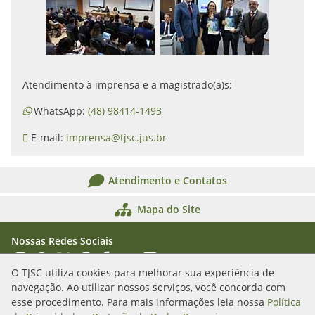
Atendimento à imprensa e a magistrado(a)s:
WhatsApp:
(48) 98414-1493
E-mail:
imprensa@tjsc.jus.br
Atendimento e Contatos
Mapa do Site
Nossas Redes Sociais
Acessar Instagram
Acessar WhatsApp
Acessar X
Acessar Threads
Acessar Facebook
Acessar YouTube
Acessar Flickr
Acessar SoundCloud
O TJSC utiliza cookies para melhorar sua experiência de
navegação. Ao utilizar nossos serviços, você concorda com
Rua Álvaro Millen da Silveira, n. 208
esse procedimento. Para mais informações leia nossa
Política
Florianópolis/SC - CEP: 88020-901