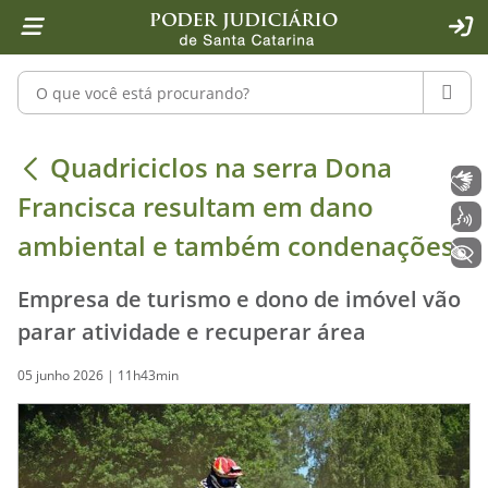
Página inicial
Ir para o conteúdo
Ir para a ferramenta de acessibilidade - Rybená
Ir para o menu principal
Ir para a pesquisa
Ir para o rodapé
Ir para a página inicial
1
2
4
5
6
7
ACE
Pesquisar no portal
PESQU
Quadriciclos na serra Dona Francis
Quadriciclos na serra Dona
Libras
Francisca resultam em dano
Voz
ambiental e também condenações
+ Acessibilidade
Empresa de turismo e dono de imóvel vão
parar atividade e recuperar área
05 junho 2026 | 11h43min