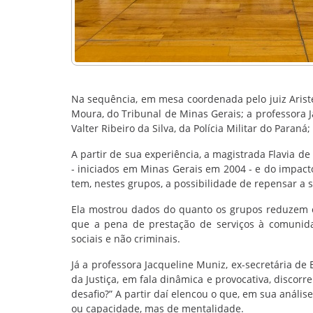
Na sequência, em mesa coordenada pelo juiz Aristeu
Moura, do Tribunal de Minas Gerais; a professora 
Valter Ribeiro da Silva, da Polícia Militar do Paran
A partir de sua experiência, a magistrada Flavia d
- iniciados em Minas Gerais em 2004 - e do impac
tem, nestes grupos, a possibilidade de repensar a 
Ela mostrou dados do quanto os grupos reduzem os
que a pena de prestação de serviços à comunida
sociais e não criminais.
Já a professora Jacqueline Muniz, ex-secretária de 
da Justiça, em fala dinâmica e provocativa, discor
desafio?” A partir daí elencou o que, em sua anális
ou capacidade, mas de mentalidade.