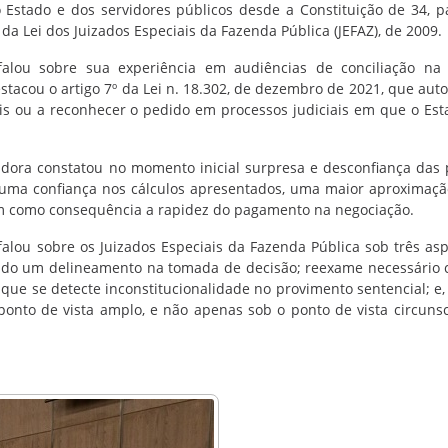
 Estado e dos servidores públicos desde a Constituição de 34, 
 da Lei dos Juizados Especiais da Fazenda Pública (JEFAZ), de 2009.
falou sobre sua experiência em audiências de conciliação na
stacou o artigo 7º da Lei n. 18.302, de dezembro de 2021, que auto
is ou a reconhecer o pedido em processos judiciais em que o Est
adora constatou no momento inicial surpresa e desconfiança das 
 uma confiança nos cálculos apresentados, uma maior aproximaç
tem como consequência a rapidez do pagamento na negociação.
falou sobre os Juizados Especiais da Fazenda Pública sob três asp
endo um delineamento na tomada de decisão; reexame necessário
que se detecte inconstitucionalidade no provimento sentencial; e, 
nto de vista amplo, e não apenas sob o ponto de vista circunsc