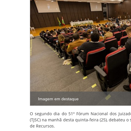
Imagem em destaque
O segundo dia do 51º Fórum Nacional dos Juizados
(TJSC) na manhã desta quinta-feira (25), debateu o 
de Recursos.