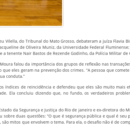
 Vilella, do Tribunal do Mato Grosso, debateram a juíza Flavia Bi
Jacqueline de Oliveira Muniz, da Universidade Federal Fluminense;
á; e a tenente Nair Bastos de Rezende Godinho, da Polícia Militar de 
e Moura falou da importância dos grupos de reflexão nas transaçõe
to que eles geram na prevenção dos crimes. “A pessoa que comete
sua conduta.”
 índices de reincidência e defendeu que eles são muito mais ef
de. Ela concluiu dizendo que, no fundo, os verdadeiros probl
Estado da Segurança e Justiça do Rio de janeiro e ex-diretora do Mi
reu sobre duas questões: “O que é segurança pública e qual é seu p
e, são mitos que envolvem o tema. Para ela, o desafio não é de com