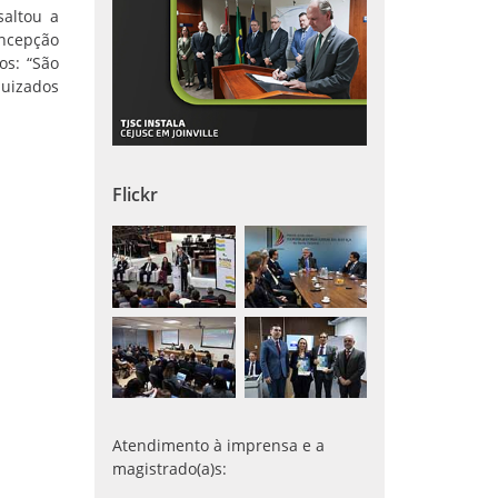
saltou a
oncepção
os: “São
juizados
Flickr
Atendimento à imprensa e a
magistrado(a)s: