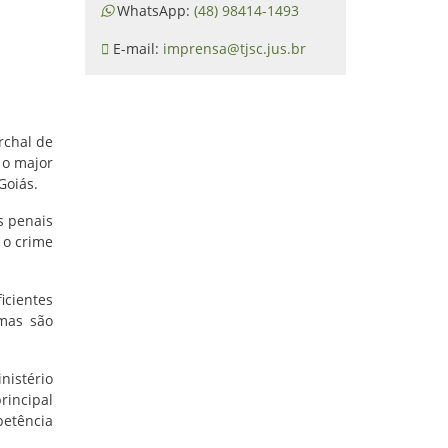
WhatsApp:
(48) 98414-1493
E-mail:
imprensa@tjsc.jus.br
rchal de
 o major
Goiás.
s penais
 o crime
icientes
emas são
nistério
rincipal
petência