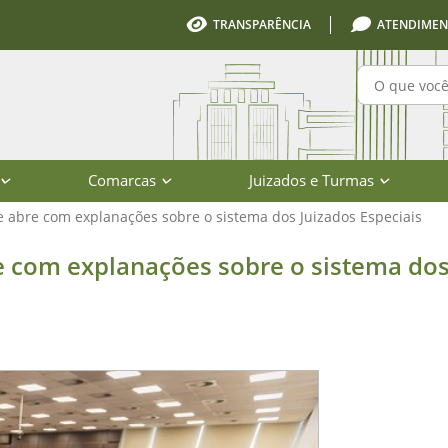
TRANSPARÊNCIA
ATENDIMEN
Pesquisa
Comarcas
Juizados e Turmas
 abre com explanações sobre o sistema dos Juizados Especiais
anações sobre o sistema dos Juizado
e com explanações sobre o sistema do