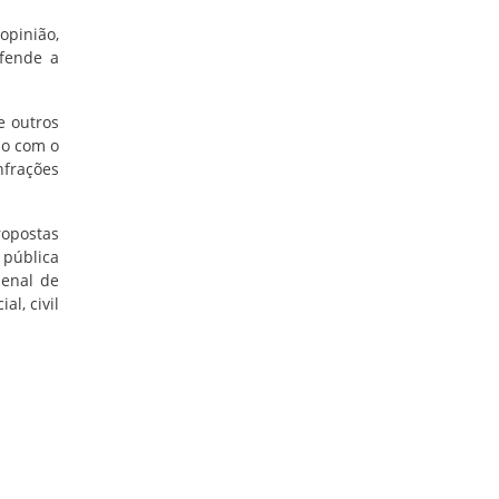
opinião,
efende a
e outros
do com o
nfrações
ropostas
 pública
penal de
l, civil