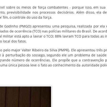
ivil sobre os meios de força combatentes - porque isso, em sua 
nto, previsibilidade nos processos decisórios. Além disso, ela d
r fim, o controle do uso da força.
de Godinho (PMGO) apresentou uma pesquisa, realizada por ela 
iados de ocorrência (TCO) nas polícias militares do Brasil. De acor
 militar está apto a lavrar o TCO; 88% lavram TCO para todas as i
 local dos fatos.
 pelo major Valter Ribeiro da Silva (PMPR). Ele apresentou três p
te à perturbação do sossego, segundo ele um problema de saúde
o grande número de ocorrências. Ele propõe que a contravenção 
ma única pessoa leve o fato ao conhecimento da autoridade policia