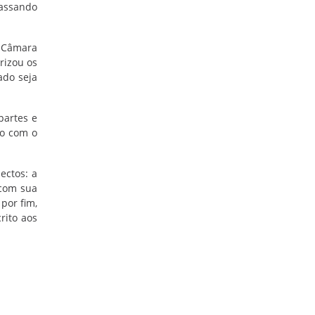
passando
 Câmara
rizou os
ado seja
partes e
ão com o
ectos: a
 com sua
por fim,
rito aos