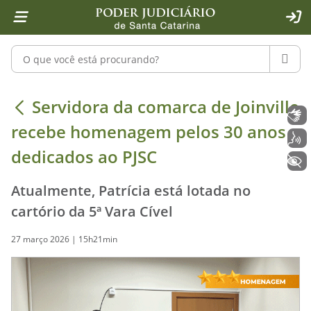
Página inicial
Ir para o conteúdo
Ir para a ferramenta de acessibilidade - Rybená
Ir para o menu principal
Ir para a pesquisa
Ir para o rodapé
Ir para a página inicial
1
2
4
5
6
7
ACE
Pesquisar no portal
PESQU
Servidora da comarca de Joinville 
Servidora da comarca de Joinville
Libras
recebe homenagem pelos 30 anos
Voz
dedicados ao PJSC
+ Acessibilidade
Atualmente, Patrícia está lotada no
cartório da 5ª Vara Cível
27 março 2026 | 15h21min