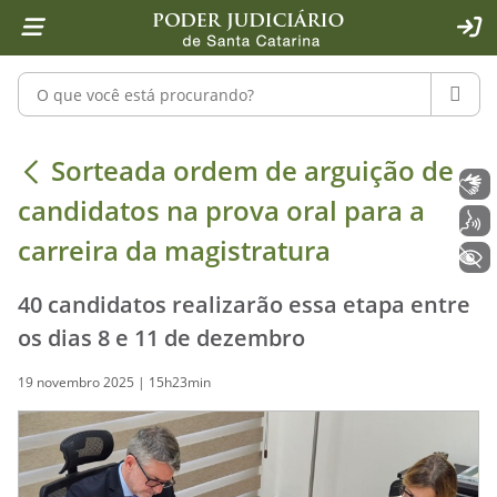
Página inicial
Ir para o conteúdo
Ir para a ferramenta de acessibilidade - Rybená
Ir para o menu principal
Ir para a pesquisa
Ir para o rodapé
Ir para a página inicial
1
2
4
5
6
7
ACE
Pesquisar no portal
PESQU
Sorteada ordem de arguição de candi
Sorteada ordem de arguição de
Libras
candidatos na prova oral para a
Voz
carreira da magistratura
+ Acessibilidade
40 candidatos realizarão essa etapa entre
os dias 8 e 11 de dezembro
19 novembro 2025 | 15h23min