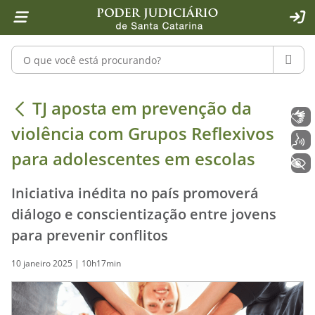
Página inicial
Ir para o conteúdo
Ir para a ferramenta de acessibilidade - Rybená
Ir para o menu principal
Ir para a pesquisa
Ir para o rodapé
Ir para a página inicial
1
2
4
5
6
7
ACE
Pesquisar no portal
PESQU
TJ aposta em prevenção da violênci
TJ aposta em prevenção da
Libras
violência com Grupos Reflexivos
Voz
para adolescentes em escolas
+ Acessibilidade
Iniciativa inédita no país promoverá
diálogo e conscientização entre jovens
para prevenir conflitos
10 janeiro 2025 | 10h17min