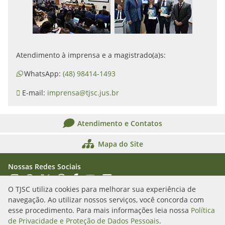
Atendimento à imprensa e a magistrado(a)s:
WhatsApp:
(48) 98414-1493
E-mail:
imprensa@tjsc.jus.br
Atendimento e Contatos
Mapa do Site
Nossas Redes Sociais
Acessar Instagram
Acessar WhatsApp
Acessar X
Acessar Threads
Acessar Facebook
Acessar YouTube
Acessar Flickr
Acessar SoundCloud
O TJSC utiliza cookies para melhorar sua experiência de
navegação. Ao utilizar nossos serviços, você concorda com
Rua Álvaro Millen da Silveira, n. 208
esse procedimento. Para mais informações leia nossa
Política
Florianópolis/SC - CEP: 88020-901
de Privacidade e Proteção de Dados Pessoais
.