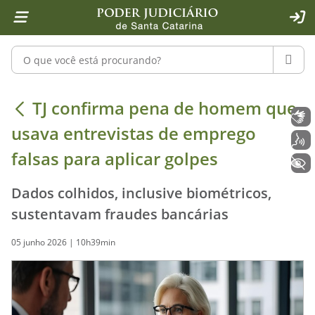
Página inicial
Ir para o conteúdo
Ir para a ferramenta de acessibilidade - Rybená
Ir para o menu principal
Ir para a pesquisa
Ir para o rodapé
Ir para a página inicial
1
2
4
5
6
7
ACE
Pesquisar no portal
PESQU
TJ confirma pena de homem que usav
TJ confirma pena de homem que
Libras
usava entrevistas de emprego
Voz
falsas para aplicar golpes
+ Acessibilidade
Dados colhidos, inclusive biométricos,
sustentavam fraudes bancárias
05 junho 2026 | 10h39min