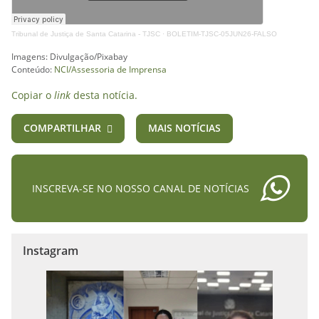
Tribunal de Justiça de Santa Catarina - TJSC
·
BOLETIM-TJSC-05JUN26-FALSO
Imagens: Divulgação/Pixabay
Conteúdo:
NCI/Assessoria de Imprensa
Copiar o
link
desta notícia.
COMPARTILHAR
MAIS NOTÍCIAS
INSCREVA-SE NO NOSSO CANAL DE NOTÍCIAS
Instagram