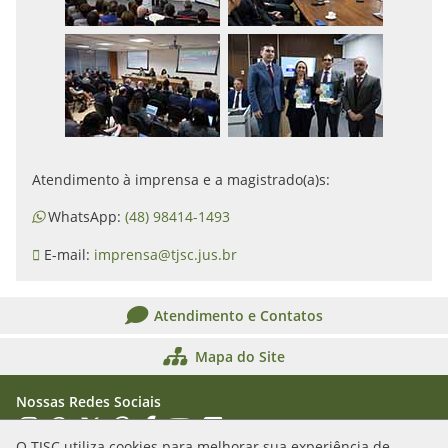
Atendimento à imprensa e a magistrado(a)s:
WhatsApp:
(48) 98414-1493
E-mail:
imprensa@tjsc.jus.br
Atendimento e Contatos
Mapa do Site
Nossas Redes Sociais
Acessar Instagram
Acessar WhatsApp
Acessar X
Acessar Threads
Acessar Facebook
Acessar YouTube
Acessar Flickr
Acessar SoundCloud
O TJSC utiliza cookies para melhorar sua experiência de