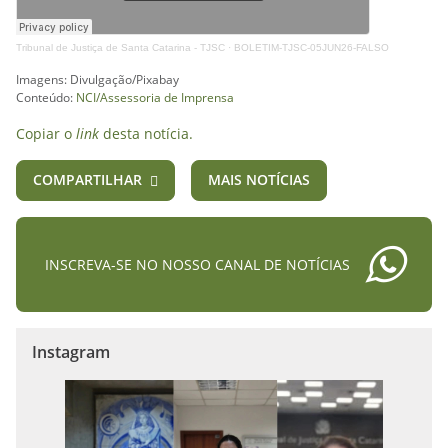
Tribunal de Justiça de Santa Catarina - TJSC
·
BOLETIM-TJSC-05JUN26-FALSO
Imagens: Divulgação/Pixabay
Conteúdo:
NCI/Assessoria de Imprensa
Copiar o
link
desta notícia.
COMPARTILHAR
MAIS NOTÍCIAS
INSCREVA-SE NO NOSSO CANAL DE NOTÍCIAS
Instagram