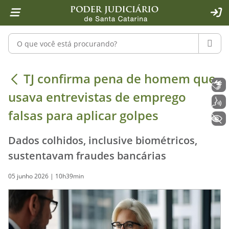
Página inicial
Ir para o conteúdo
Ir para a ferramenta de acessibilidade - Rybená
Ir para o menu principal
Ir para a pesquisa
Ir para o rodapé
Ir para a página inicial
1
2
4
5
6
7
ACE
Pesquisar no portal
PESQU
TJ confirma pena de homem que usav
TJ confirma pena de homem que
Libras
usava entrevistas de emprego
Voz
falsas para aplicar golpes
+ Acessibilidade
Dados colhidos, inclusive biométricos,
sustentavam fraudes bancárias
05 junho 2026 | 10h39min