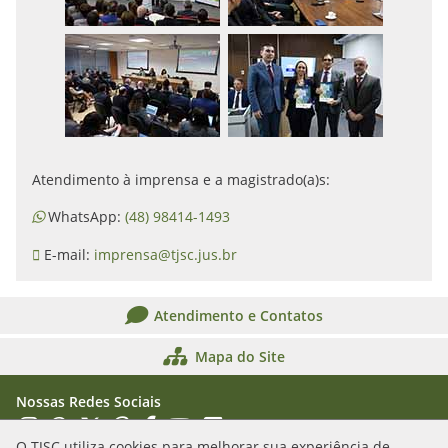
Atendimento à imprensa e a magistrado(a)s:
WhatsApp:
(48) 98414-1493
E-mail:
imprensa@tjsc.jus.br
Atendimento e Contatos
Mapa do Site
Nossas Redes Sociais
Acessar Instagram
Acessar WhatsApp
Acessar X
Acessar Threads
Acessar Facebook
Acessar YouTube
Acessar Flickr
Acessar SoundCloud
O TJSC utiliza cookies para melhorar sua experiência de