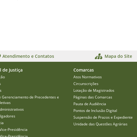
Atendimento e Contatos
Mapa do Site
l de Justiça
Comarcas
ção
Atos Normativos
s
Circunscrições
s
Lotação de Magistrados
e Gerenciamento de Precedentes e
Páginas das Comarcas
etivas
Pauta de Audiência
dministrativos
Pontos de Inclusão Digital
ulgadores
Suspensão de Prazos e Expediente
cia
Unidade das Questões Agrárias
Vice-Presidência
Vice-Presidência