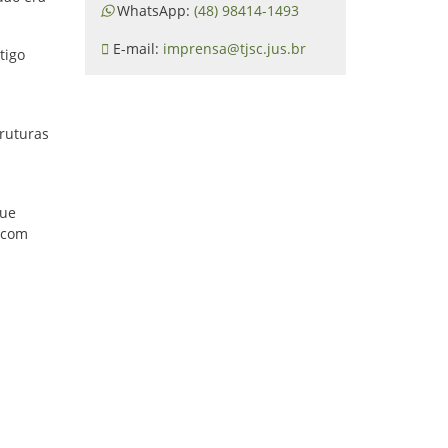
WhatsApp:
(48) 98414-1493
E-mail:
imprensa@tjsc.jus.br
tigo
ruturas
que
 com