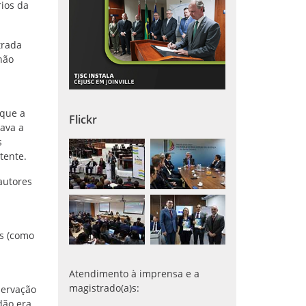
rios da
trada
não
 que a
Flickr
zava a
s
tente.
autores
is (como
Atendimento à imprensa e a
magistrado(a)s:
servação
dão era