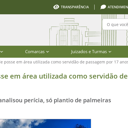
TRANSPARÊNCIA
ATENDIMEN
Pesquisa
Comarcas
Juizados e Turmas
de posse em área utilizada como servidão de passagem por 17 ano
ea utilizada como servidão de pass
sse em área utilizada como servidão de
nalisou perícia, só plantio de palmeiras