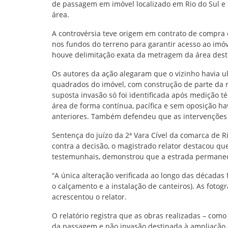
de passagem em imóvel localizado em Rio do Sul e r
área.
A controvérsia teve origem em contrato de compra
nos fundos do terreno para garantir acesso ao imóv
houve delimitação exata da metragem da área des
Os autores da ação alegaram que o vizinho havia u
quadrados do imóvel, com construção de parte da r
suposta invasão só foi identificada após medição t
área de forma contínua, pacífica e sem oposição h
anteriores. Também defendeu que as intervenções f
Sentença do juízo da 2ª Vara Cível da comarca de R
contra a decisão, o magistrado relator destacou qu
testemunhais, demonstrou que a estrada permanec
“A única alteração verificada ao longo das décadas 
o calçamento e a instalação de canteiros). As foto
acrescentou o relator.
O relatório registra que as obras realizadas – co
da passagem e não invasão destinada à ampliação d