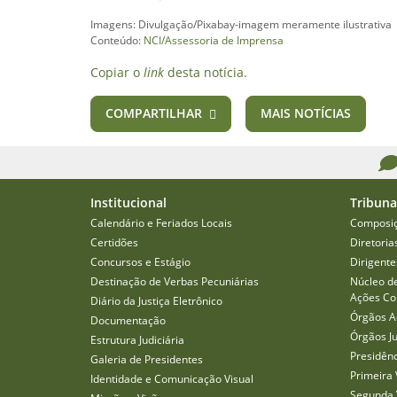
Imagens: Divulgação/Pixabay-imagem meramente ilustrativa
Conteúdo:
NCI/Assessoria de Imprensa
Copiar o
link
desta notícia.
COMPARTILHAR
MAIS NOTÍCIAS
Institucional
Tribuna
Calendário e Feriados Locais
Composi
Certidões
Diretoria
Concursos e Estágio
Dirigente
Destinação de Verbas Pecuniárias
Núcleo d
Ações Col
Diário da Justiça Eletrônico
Órgãos A
Documentação
Órgãos J
Estrutura Judiciária
Presidên
Galeria de Presidentes
Primeira 
Identidade e Comunicação Visual
Segunda 