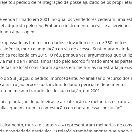
ejeitou pedido de reintegração de posse ajuizado pelos proprietá
 e venda firmado em 2001, no qual os vendedores cederam uma es
el adquirido pelo réu. Embora o instrumento previsse a servidão, 
tinada à passagem.
ltrapassado os limites acordados e invadido cerca de 350 metros
esidência, muro e ampliação da via de acesso. Sustentaram ainda
écnica realizada em 2019.
O réu, por sua vez, argumentou que utili
avia mais de 17 anos, amparado pelo acordo firmado entre as parte
eitas no local consistiram apenas em melhorias na estrada já exis
io do Sul julgou o pedido improcedente. Ao analisar o recurso dos 
e a instrução processual, incluindo laudo pericial e depoimentos
eu no mesmo traçado desde sua criação, em 2001.
foi a plantação de palmeiras e a realização de melhorias estrutura
grafias que instruem a contestação corroboram essa conclusão”,
mo calçamento, muros e canteiros – representaram melhorias de con
a propriedade particular. O relatório também aponta que a servi