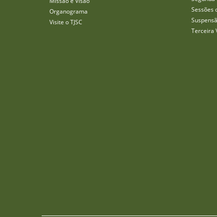
Missão e Visão
Sessões 
Organograma
Suspensã
Visite o TJSC
Terceira 