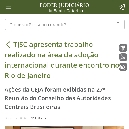
Página inicial
Ir para o conteúdo
Ir para a ferramenta de acessibilidade - Rybená
Ir para o menu principal
Ir para a pesquisa
Ir para o rodapé
Ir para a página inicial
1
2
4
5
6
7
ACE
Pesquisar no portal
PESQU
TJSC apresenta trabalho realizado n
TJSC apresenta trabalho
Libras
realizado na área da adoção
Voz
internacional durante encontro no
+ Acessibilidade
Rio de Janeiro
Ações da CEJA foram exibidas na 27ª
Reunião do Conselho das Autoridades
Centrais Brasileiras
03 junho 2026 | 15h36min