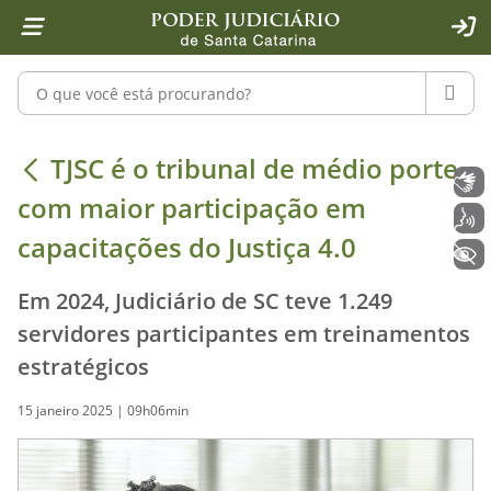
Página inicial
Ir para o conteúdo
Ir para a ferramenta de acessibilidade - Rybená
Ir para o menu principal
Ir para a pesquisa
Ir para o rodapé
Ir para a página inicial
1
2
4
5
6
7
ACE
Pesquisar no portal
PESQU
TJSC é o tribunal de médio porte co
TJSC é o tribunal de médio porte
Libras
com maior participação em
Voz
capacitações do Justiça 4.0
+ Acessibilidade
Em 2024, Judiciário de SC teve 1.249
servidores participantes em treinamentos
estratégicos
15 janeiro 2025 | 09h06min