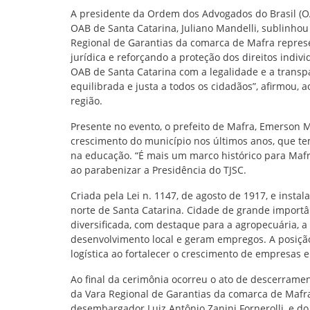
A presidente da Ordem dos Advogados do Brasil (OA
OAB de Santa Catarina, Juliano Mandelli, sublinhou
Regional de Garantias da comarca de Mafra represe
jurídica e reforçando a proteção dos direitos indiv
OAB de Santa Catarina com a legalidade e a transp
equilibrada e justa a todos os cidadãos”, afirmou,
região.
Presente no evento, o prefeito de Mafra, Emerson M
crescimento do município nos últimos anos, que te
na educação. “É mais um marco histórico para Mafra
ao parabenizar a Presidência do TJSC.
Criada pela Lei n. 1147, de agosto de 1917, e ins
norte de Santa Catarina. Cidade de grande importân
diversificada, com destaque para a agropecuária, a
desenvolvimento local e geram empregos. A posição 
logística ao fortalecer o crescimento de empresa
Ao final da cerimônia ocorreu o ato de descerrame
da Vara Regional de Garantias da comarca de Mafra
desembargador Luiz Antônio Zanini Fornerolli, e do