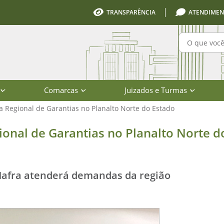
TRANSPARÊNCIA
ATENDIMEN
Pesquisa
Comarcas
Juizados e Turmas
a Regional de Garantias no Planalto Norte do Estado
Garantias no Planalto Norte do Esta
ional de Garantias no Planalto Norte d
Mafra atenderá demandas da região