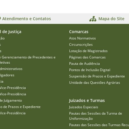
Atendimento e Contatos
Mapa do Site
l de Justiça
Comarcas
ção
Atos Normativos
s
Circunscrições
s
Lotação de Magistrados
e Gerenciamento de Precedentes e
Páginas das Comarcas
etivas
Pauta de Audiência
dministrativos
Pontos de Inclusão Digital
ulgadores
Suspensão de Prazos e Expediente
cia
Unidade das Questões Agrárias
Vice-Presidência
Vice-Presidência
Juizados e Turmas
de Julgamento
o de Prazos e Expediente
Juizados Especiais
Vice-Presidência
Pautas das Sessões da Turma de
Uniformização
Pautas das Sessões das Turmas Recu