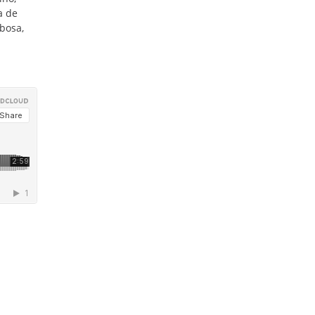
a de
bosa,