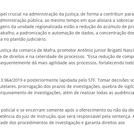
l crucial na administração da Justiça, de forma a contribuir para
dministração pública, ao mesmo tempo em que aliviará a sobreca
tagens da unidade regionalizada estão a redução do acúmulo de pr
trabalho, a padronização e automação de dados, a concentração dos
a no plantão judiciário.
ustiça da comarca de Mafra, promotor Antônio Junior Brigatti Nasc
a de direitos e na celeridade de processos. “Essa redução de comp
sequentemente dá mais agilidade aos processos, fortalecendo todo
. 13.964/2019 e posteriormente lapidada pelo STF. Tomar decisões s
telares, prorrogação dos prazos de investigações, quebra de sigilo
rquivamento de investigações, além de realizar todas as audiênci
o policial e se encerram somente após o oferecimento ou não da de
etência do juiz de instrução, que será responsável pela sentença. 
idade dos procedimentos de investigação e garanta direitos aos