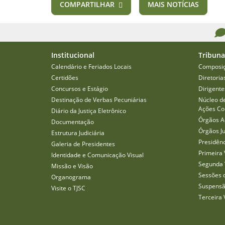
COMPARTILHAR
MAIS NOTÍCIAS
Institucional
Tribuna
Calendário e Feriados Locais
Composi
Certidões
Diretoria
Concursos e Estágio
Dirigente
Destinação de Verbas Pecuniárias
Núcleo d
Ações Col
Diário da Justiça Eletrônico
Órgãos A
Documentação
Órgãos J
Estrutura Judiciária
Presidên
Galeria de Presidentes
Primeira 
Identidade e Comunicação Visual
Segunda 
Missão e Visão
Sessões 
Organograma
Suspensã
Visite o TJSC
Terceira 