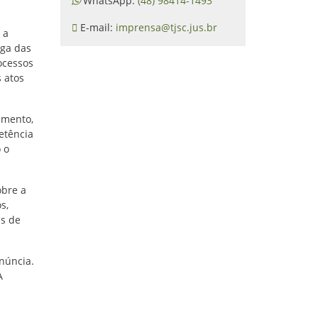
WhatsApp:
(48) 98414-1493
E-mail:
imprensa@tjsc.jus.br
 a
rga das
ocessos
 atos
imento,
etência
 o
obre a
s,
as de
núncia.
A