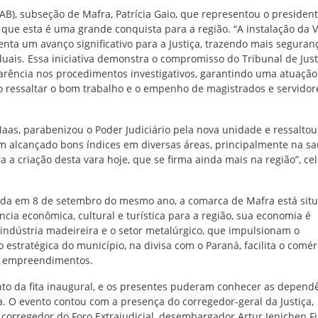
B), subseção de Mafra, Patrícia Gaio, que representou o presiden
 que esta é uma grande conquista para a região. “A instalação da 
nta um avanço significativo para a Justiça, trazendo mais seguran
iduais. Essa iniciativa demonstra o compromisso do Tribunal de Just
arência nos procedimentos investigativos, garantindo uma atuação
 ao ressaltar o bom trabalho e o empenho de magistrados e servidor
aas, parabenizou o Poder Judiciário pela nova unidade e ressaltou
m alcançado bons índices em diversas áreas, principalmente na s
 a criação desta vara hoje, que se firma ainda mais na região”, ce
talada em 8 de setembro do mesmo ano, a comarca de Mafra está sit
cia econômica, cultural e turística para a região, sua economia é
 indústria madeireira e o setor metalúrgico, que impulsionam o
estratégica do município, na divisa com o Paraná, facilita o comér
s e empreendimentos.
nto da fita inaugural, e os presentes puderam conhecer as depend
. O evento contou com a presença do corregedor-geral da Justiça,
 corregedor do Foro Extrajudicial, desembargador Artur Jenichen Fi