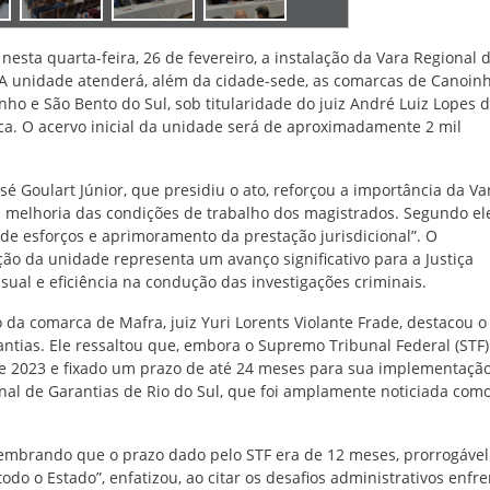
 nesta quarta-feira, 26 de fevereiro, a instalação da Vara Regional 
 A unidade atenderá, além da cidade-sede, as comarcas de Canoinh
inho e São Bento do Sul, sob titularidade do juiz André Luiz Lopes 
a. O acervo inicial da unidade será de aproximadamente 2 mil
é Goulart Júnior, que presidiu o ato, reforçou a importância da Va
 a melhoria das condições de trabalho dos magistrados. Segundo ele
de esforços e aprimoramento da prestação jurisdicional”. O
o da unidade representa um avanço significativo para a Justiça
sual e eficiência na condução das investigações criminais.
o da comarca de Mafra, juiz Yuri Lorents Violante Frade, destacou o
antias. Ele ressaltou que, embora o Supremo Tribunal Federal (STF
de 2023 e fixado um prazo de até 24 meses para sua implementação,
al de Garantias de Rio do Sul, que foi amplamente noticiada como
lembrando que o prazo dado pelo STF era de 12 meses, prorrogável
odo o Estado”, enfatizou, ao citar os desafios administrativos enfr