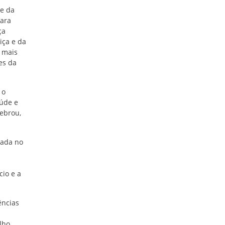
te da
Vara
ça
iça e da
 mais
es da
 o
aúde e
lebrou,
uada no
cio e a
ências
lho,