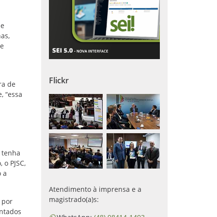
de
as,
de
Flickr
ra de
, “essa
) tenha
 o PJSC,
 a
Atendimento à imprensa e a
magistrado(a)s:
 por
entados