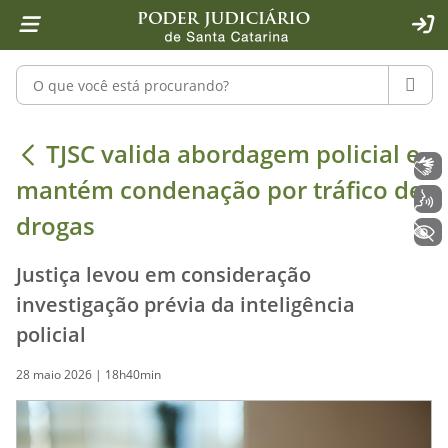
Página inicial
Ir para o conteúdo
Ir para a ferramenta de acessibilidade - Rybená
Ir para o menu principal
Ir para a pesquisa
Ir para o rodapé
Ir para a página inicial
1
2
4
5
6
7
ACE
Pesquisar no portal
PESQU
TJSC valida abordagem policial e m
TJSC valida abordagem policial e
Libras
mantém condenação por tráfico de
Voz
drogas
+ Acessibilidade
Justiça levou em consideração
investigação prévia da inteligência
policial
28 maio 2026 | 18h40min