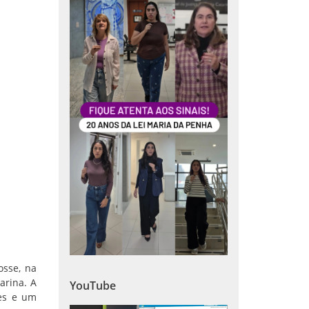
osse, na
arina. A
YouTube
zes e um