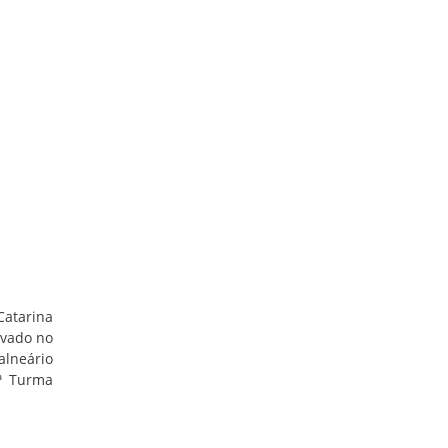
Catarina
ovado no
alneário
3ª Turma