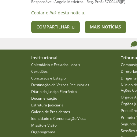
Responsável: Ângelo Medeiros - Reg. Prof.: SC00445(JP)
Copiar o
link
desta notícia.
COMPARTILHAR
MAIS NOTÍCIAS
Institucional
Tribuna
Calendário e Feriados Locais
Composi
Certidões
Diretoria
Concursos e Estágio
Dirigente
Destinação de Verbas Pecuniárias
Núcleo d
Ações Col
Diário da Justiça Eletrônico
Órgãos A
Documentação
Órgãos J
Estrutura Judiciária
Presidên
Galeria de Presidentes
Primeira 
Identidade e Comunicação Visual
Segunda 
Missão e Visão
Sessões 
Organograma