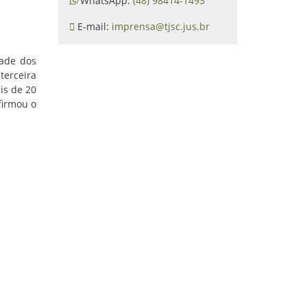
WhatsApp:
(48) 98414-1493
E-mail:
imprensa@tjsc.jus.br
dade dos
terceira
is de 20
firmou o