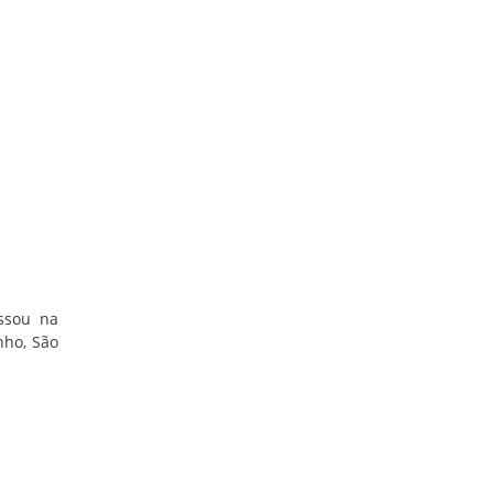
essou na
nho, São