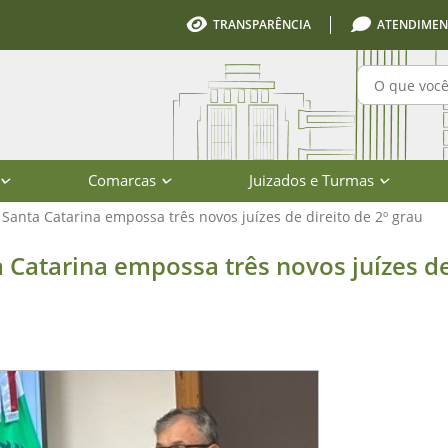
TRANSPARÊNCIA
ATENDIMEN
Pesquisa
Comarcas
Juizados e Turmas
 Santa Catarina empossa três novos juízes de direito de 2º grau
a empossa três novos juízes de direi
a Catarina empossa três novos juízes d