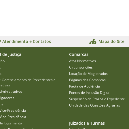
Atendimento e Contatos
Mapa do Site
l de Justiça
Comarcas
ção
Atos Normativos
s
Circunscrições
s
Lotação de Magistrados
e Gerenciamento de Precedentes e
Páginas das Comarcas
etivas
Pauta de Audiência
dministrativos
Pontos de Inclusão Digital
ulgadores
Suspensão de Prazos e Expediente
cia
Unidade das Questões Agrárias
Vice-Presidência
Vice-Presidência
Juizados e Turmas
de Julgamento