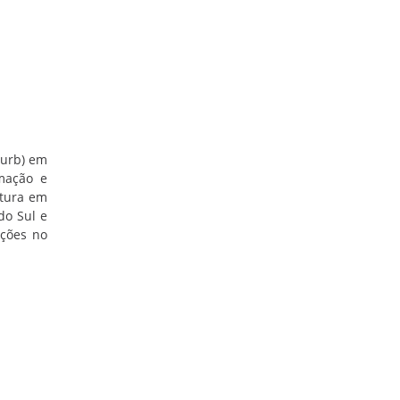
Furb) em
rmação e
atura em
do Sul e
eções no