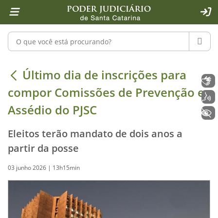
Página inicial
Ir para o conteúdo
Ir para a ferramenta de acessibilidade - Rybená
Ir para o menu principal
Ir para a pesquisa
Ir para o rodapé
Ir para a página inicial
1
2
4
5
6
7
ACE
Pesquisar no portal
PESQU
Último dia de inscrições para compo
Último dia de inscrições para
Libras
compor Comissões de Prevenção e
Voz
Assédio do PJSC
+ Acessibilidade
Eleitos terão mandato de dois anos a
partir da posse
03 junho 2026 | 13h15min