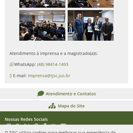
Atendimento à imprensa e a magistrado(a)s:
WhatsApp:
(48) 98414-1493
E-mail:
imprensa@tjsc.jus.br
Atendimento e Contatos
Mapa do Site
Nossas Redes Sociais
Acessar Instagram
Acessar WhatsApp
Acessar X
Acessar Threads
Acessar Facebook
Acessar YouTube
Acessar Flickr
Acessar SoundCloud
O TJSC utiliza cookies para melhorar sua experiência de