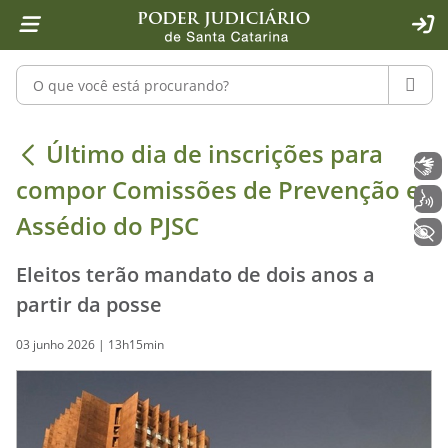
Página inicial
Ir para o conteúdo
Ir para a ferramenta de acessibilidade - Rybená
Ir para o menu principal
Ir para a pesquisa
Ir para o rodapé
Ir para a página inicial
1
2
4
5
6
7
ACE
Pesquisar no portal
PESQU
Último dia de inscrições para compo
Último dia de inscrições para
Libras
compor Comissões de Prevenção e
Voz
Assédio do PJSC
+ Acessibilidade
Eleitos terão mandato de dois anos a
partir da posse
03 junho 2026 | 13h15min