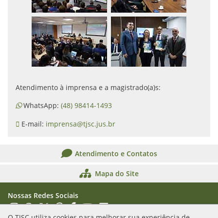
Atendimento à imprensa e a magistrado(a)s:
WhatsApp:
(48) 98414-1493
E-mail:
imprensa@tjsc.jus.br
Atendimento e Contatos
Mapa do Site
Nossas Redes Sociais
Acessar Instagram
Acessar WhatsApp
Acessar X
Acessar Threads
Acessar Facebook
Acessar YouTube
Acessar Flickr
Acessar SoundCloud
O TJSC utiliza cookies para melhorar sua experiência de