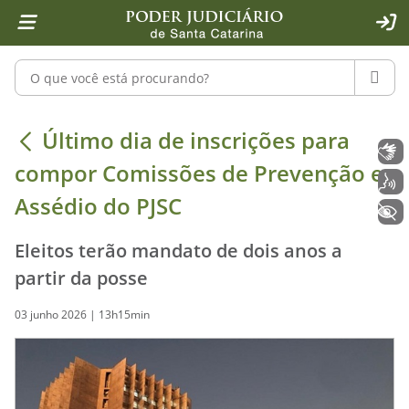
Página inicial
Ir para o conteúdo
Ir para a ferramenta de acessibilidade - Rybená
Ir para o menu principal
Ir para a pesquisa
Ir para o rodapé
Ir para a página inicial
1
2
4
5
6
7
ACE
Pesquisar no portal
PESQU
Último dia de inscrições para compo
Último dia de inscrições para
Libras
compor Comissões de Prevenção e
Voz
Assédio do PJSC
+ Acessibilidade
Eleitos terão mandato de dois anos a
partir da posse
03 junho 2026 | 13h15min