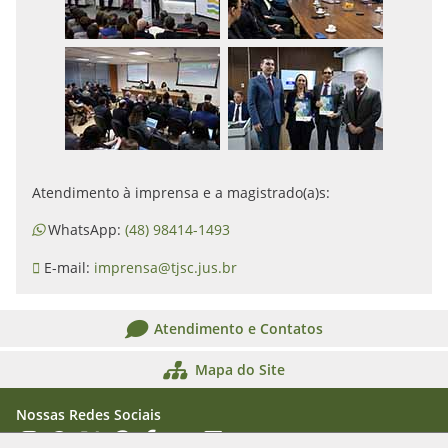
Atendimento à imprensa e a magistrado(a)s:
WhatsApp:
(48) 98414-1493
E-mail:
imprensa@tjsc.jus.br
Atendimento e Contatos
Mapa do Site
Nossas Redes Sociais
Acessar Instagram
Acessar WhatsApp
Acessar X
Acessar Threads
Acessar Facebook
Acessar YouTube
Acessar Flickr
Acessar SoundCloud