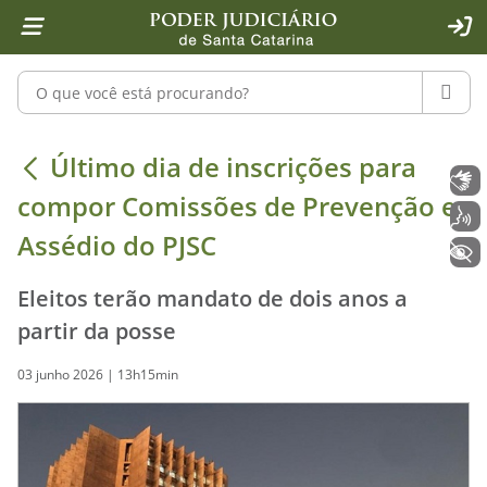
Página inicial
Ir para o conteúdo
Ir para a ferramenta de acessibilidade - Rybená
Ir para o menu principal
Ir para a pesquisa
Ir para o rodapé
Ir para a página inicial
1
2
4
5
6
7
ACE
Pesquisar no portal
PESQU
Último dia de inscrições para compo
Último dia de inscrições para
Libras
compor Comissões de Prevenção e
Voz
Assédio do PJSC
+ Acessibilidade
Eleitos terão mandato de dois anos a
partir da posse
03 junho 2026 | 13h15min