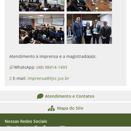
Atendimento à imprensa e a magistrado(a)s:
WhatsApp:
(48) 98414-1493
E-mail:
imprensa@tjsc.jus.br
Atendimento e Contatos
Mapa do Site
Nossas Redes Sociais
Acessar Instagram
Acessar WhatsApp
Acessar X
Acessar Threads
Acessar Facebook
Acessar YouTube
Acessar Flickr
Acessar SoundCloud