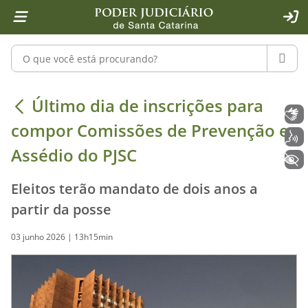
Página inicial
Ir para o conteúdo
Ir para a ferramenta de acessibilidade - Rybená
Ir para o menu principal
Ir para a pesquisa
Ir para o rodapé
Ir para a página inicial
1
2
4
5
6
7
ACE
Pesquisar no portal
PESQU
Último dia de inscrições para compo
Último dia de inscrições para
Libras
compor Comissões de Prevenção e
Voz
Assédio do PJSC
+ Acessibilidade
Eleitos terão mandato de dois anos a
partir da posse
03 junho 2026 | 13h15min