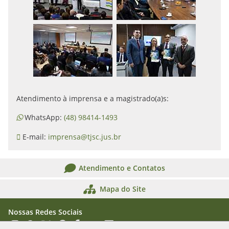
Atendimento à imprensa e a magistrado(a)s:
WhatsApp:
(48) 98414-1493
E-mail:
imprensa@tjsc.jus.br
Atendimento e Contatos
Mapa do Site
Nossas Redes Sociais
Acessar Instagram
Acessar WhatsApp
Acessar X
Acessar Threads
Acessar Facebook
Acessar YouTube
Acessar Flickr
Acessar SoundCloud