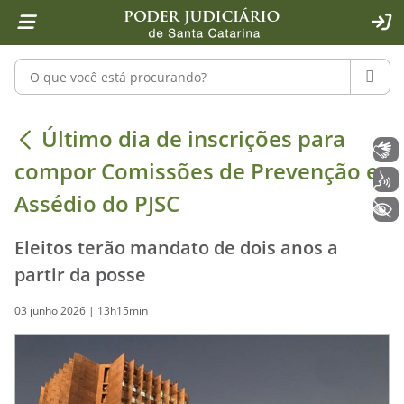
Página inicial
Ir para o conteúdo
Ir para a ferramenta de acessibilidade - Rybená
Ir para o menu principal
Ir para a pesquisa
Ir para o rodapé
Ir para a página inicial
1
2
4
5
6
7
ACE
Pesquisar no portal
PESQU
Último dia de inscrições para compo
Último dia de inscrições para
Libras
compor Comissões de Prevenção e
Voz
Assédio do PJSC
+ Acessibilidade
Eleitos terão mandato de dois anos a
partir da posse
03 junho 2026 | 13h15min