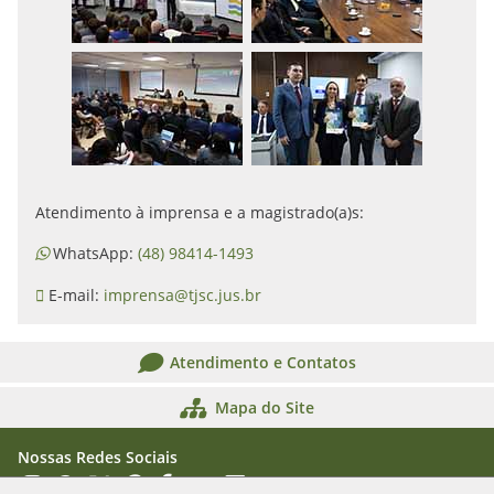
Atendimento à imprensa e a magistrado(a)s:
WhatsApp:
(48) 98414-1493
E-mail:
imprensa@tjsc.jus.br
Atendimento e Contatos
Mapa do Site
Nossas Redes Sociais
Acessar Instagram
Acessar WhatsApp
Acessar X
Acessar Threads
Acessar Facebook
Acessar YouTube
Acessar Flickr
Acessar SoundCloud