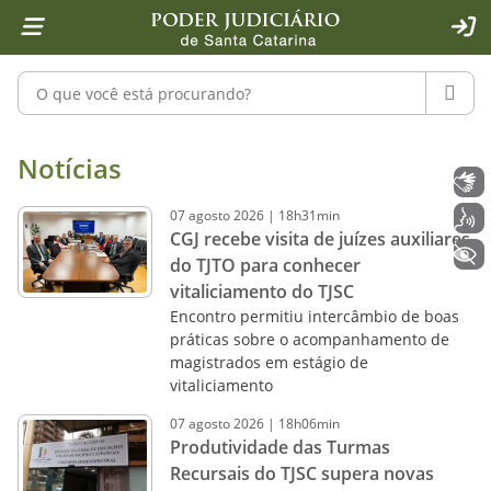
Página inicial
Ir para o conteúdo
Ir para a ferramenta de acessibilidade - Rybená
Ir para o menu principal
Ir para a pesquisa
Ir para o rodapé
Ir para a página inicial
1
2
4
5
6
7
ACE
Pesquisar no portal
PESQU
Notícias - Imprensa - Poder Judiciár
Notícias
Libras
07
agosto
2026
|
18h31min
Voz
CGJ recebe visita de juízes auxiliares
+ Acessibilidade
do TJTO para conhecer
vitaliciamento do TJSC
Encontro permitiu intercâmbio de boas
práticas sobre o acompanhamento de
magistrados em estágio de
vitaliciamento
07
agosto
2026
|
18h06min
Produtividade das Turmas
Recursais do TJSC supera novas