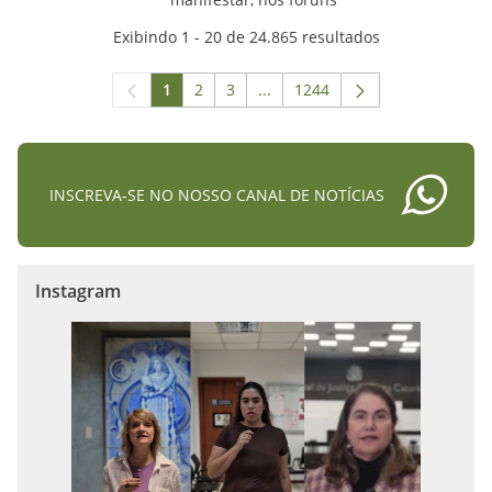
Exibindo 1 - 20 de 24.865 resultados
1
2
3
...
1244
Página
Página
Página
Páginas intermediárias Usar A
Página
INSCREVA-SE NO NOSSO CANAL DE NOTÍCIAS
Instagram