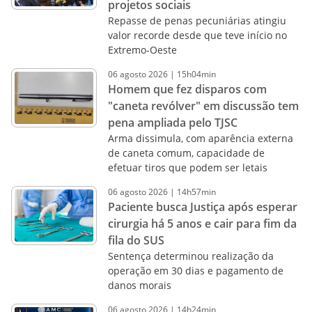
projetos sociais
Repasse de penas pecuniárias atingiu
valor recorde desde que teve início no
Extremo-Oeste
06
agosto
2026
|
15h04min
Homem que fez disparos com
"caneta revólver" em discussão tem
pena ampliada pelo TJSC
Arma dissimula, com aparência externa
de caneta comum, capacidade de
efetuar tiros que podem ser letais
06
agosto
2026
|
14h57min
Paciente busca Justiça após esperar
cirurgia há 5 anos e cair para fim da
fila do SUS
Sentença determinou realização da
operação em 30 dias e pagamento de
danos morais
06
agosto
2026
|
14h24min