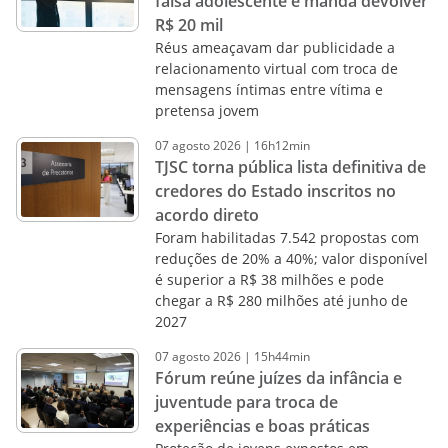
falsa adolescente e manda devolver
R$ 20 mil
Réus ameaçavam dar publicidade a
relacionamento virtual com troca de
mensagens íntimas entre vítima e
pretensa jovem
07
agosto
2026
|
16h12min
TJSC torna pública lista definitiva de
credores do Estado inscritos no
acordo direto
Foram habilitadas 7.542 propostas com
reduções de 20% a 40%; valor disponível
é superior a R$ 38 milhões e pode
chegar a R$ 280 milhões até junho de
2027
07
agosto
2026
|
15h44min
Fórum reúne juízes da infância e
juventude para troca de
experiências e boas práticas