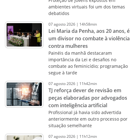
Proteção de jovens expostos em
ambientes virtuais foi um dos temas
debatidos
07
agosto
2026
|
14h58min
Lei Maria da Penha, aos 20 anos, é
um divisor no combate à violência
contra mulheres
Painéis da manhã destacaram
importância da Lei e desafios no
combate ao feminicídio; programação
segue à tarde
07
agosto
2026
|
11h42min
TJ reforça dever de revisão em
peças elaboradas por advogados
com inteligência artificial
Profissional já havia sido advertida
anteriormente em outro processo por
situação semelhante
07
agosto
2026
|
11h12min