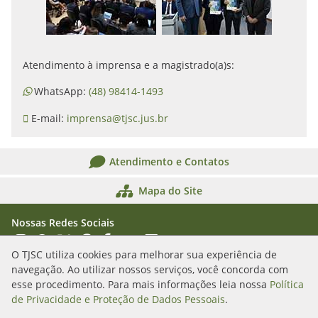
Atendimento à imprensa e a magistrado(a)s:
WhatsApp:
(48) 98414-1493
E-mail:
imprensa@tjsc.jus.br
Atendimento e Contatos
Mapa do Site
Nossas Redes Sociais
Acessar Instagram
Acessar WhatsApp
Acessar X
Acessar Threads
Acessar Facebook
Acessar YouTube
Acessar Flickr
Acessar SoundCloud
O TJSC utiliza cookies para melhorar sua experiência de
navegação. Ao utilizar nossos serviços, você concorda com
Rua Álvaro Millen da Silveira, n. 208
esse procedimento. Para mais informações leia nossa
Política
Florianópolis/SC - CEP: 88020-901
de Privacidade e Proteção de Dados Pessoais
.
(48) 3287-1000