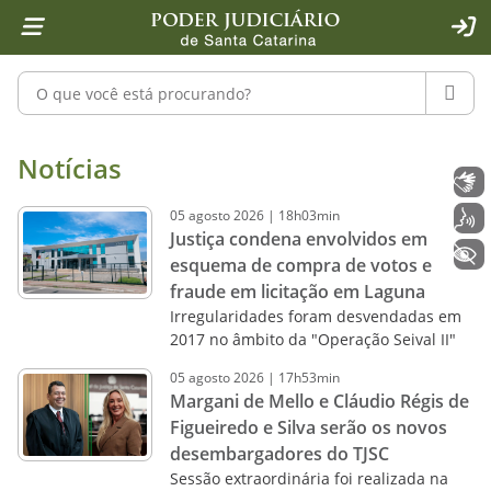
Página inicial
Ir para o conteúdo
Ir para a ferramenta de acessibilidade - Rybená
Ir para o menu principal
Ir para a pesquisa
Ir para o rodapé
Ir para a página inicial
1
2
4
5
6
7
ACE
Pesquisar no portal
PESQU
Notícias - Imprensa - Poder Judiciár
Notícias
Libras
05
agosto
2026
|
18h03min
Voz
Justiça condena envolvidos em
+ Acessibilidade
esquema de compra de votos e
fraude em licitação em Laguna
Irregularidades foram desvendadas em
2017 no âmbito da "Operação Seival II"
05
agosto
2026
|
17h53min
Margani de Mello e Cláudio Régis de
Figueiredo e Silva serão os novos
desembargadores do TJSC
Sessão extraordinária foi realizada na