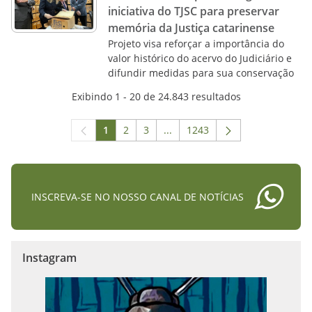
iniciativa do TJSC para preservar
memória da Justiça catarinense
Projeto visa reforçar a importância do
valor histórico do acervo do Judiciário e
difundir medidas para sua conservação
Exibindo 1 - 20 de 24.843 resultados
1
2
3
...
1243
Página
Página
Página
Páginas intermediárias Usar A
Página
INSCREVA-SE NO NOSSO CANAL DE NOTÍCIAS
Instagram