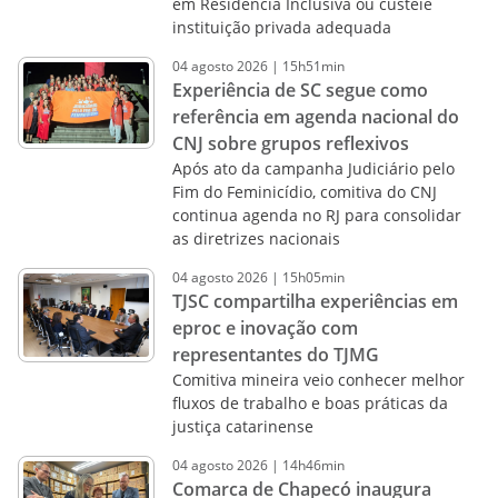
em Residência Inclusiva ou custeie
instituição privada adequada
04
agosto
2026
|
15h51min
Experiência de SC segue como
referência em agenda nacional do
CNJ sobre grupos reflexivos
Após ato da campanha Judiciário pelo
Fim do Feminicídio, comitiva do CNJ
continua agenda no RJ para consolidar
as diretrizes nacionais
04
agosto
2026
|
15h05min
TJSC compartilha experiências em
eproc e inovação com
representantes do TJMG
Comitiva mineira veio conhecer melhor
fluxos de trabalho e boas práticas da
justiça catarinense
04
agosto
2026
|
14h46min
Comarca de Chapecó inaugura