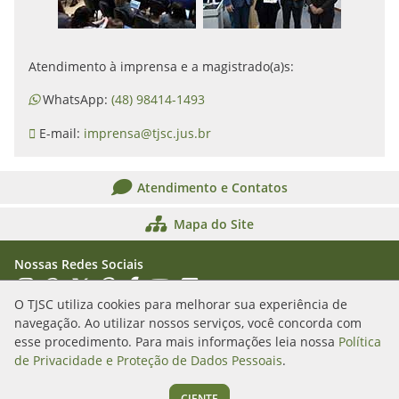
Atendimento à imprensa e a magistrado(a)s:
WhatsApp:
(48) 98414-1493
E-mail:
imprensa@tjsc.jus.br
Atendimento e Contatos
Mapa do Site
Nossas Redes Sociais
Acessar Instagram
Acessar WhatsApp
Acessar X
Acessar Threads
Acessar Facebook
Acessar YouTube
Acessar Flickr
Acessar SoundCloud
O TJSC utiliza cookies para melhorar sua experiência de
navegação. Ao utilizar nossos serviços, você concorda com
Rua Álvaro Millen da Silveira, n. 208
esse procedimento. Para mais informações leia nossa
Política
Florianópolis/SC - CEP: 88020-901
de Privacidade e Proteção de Dados Pessoais
.
(48) 3287-1000
CIENTE