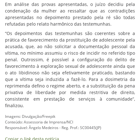
Em análise das provas apresentadas, o juízo decidiu pela
condenação da mulher ao ressaltar que as contradições
apresentadas no depoimento prestado pela ré são todas
refutadas pelo relato harmônico das testemunhas.
“Os depoimentos das testemunhas são coerentes sobre a
prática de favorecimento da prostituição de adolescente pela
acusada, que, ao não solicitar a documentação pessoal da
vítima, no mínimo assumiu o risco de incidir no referido tipo
penal. Outrossim, é possível a configuração do delito de
favorecimento à exploração sexual de adolescente ainda que
o ato libidinoso não seja efetivamente praticado, bastando
que a vítima seja induzida a fazê-lo. Para a dosimetria da
reprimenda defino o regime aberto, e a substituição da pena
privativa de liberdade por medida restritiva de direito,
consistente em prestação de serviços à comunidade”,
finalizou.
Imagens: Divulgação/Freepik
Conteúdo: Assessoria de Imprensa/NCI
Responsável: Ângelo Medeiros - Reg. Prof.: SC00445(JP)
Copiar o
link
desta notícia.