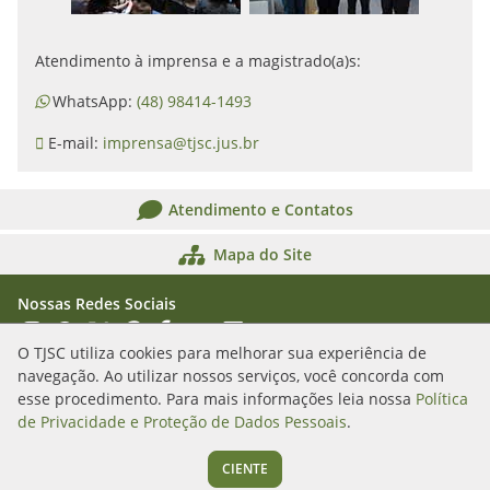
Atendimento à imprensa e a magistrado(a)s:
WhatsApp:
(48) 98414-1493
E-mail:
imprensa@tjsc.jus.br
Atendimento e Contatos
Mapa do Site
Nossas Redes Sociais
Acessar Instagram
Acessar WhatsApp
Acessar X
Acessar Threads
Acessar Facebook
Acessar YouTube
Acessar Flickr
Acessar SoundCloud
O TJSC utiliza cookies para melhorar sua experiência de
navegação. Ao utilizar nossos serviços, você concorda com
Rua Álvaro Millen da Silveira, n. 208
esse procedimento. Para mais informações leia nossa
Política
Florianópolis/SC - CEP: 88020-901
de Privacidade e Proteção de Dados Pessoais
.
(48) 3287-1000
CIENTE
Segunda a sexta das 12h às 19h