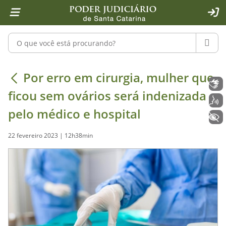
Página inicial
Ir para o conteúdo
Ir para a ferramenta de acessibilidade - Rybená
Ir para o menu principal
Ir para a pesquisa
Ir para o rodapé
Ir para a página inicial
1
2
4
5
6
7
ACE
Pesquisar no portal
PESQU
Por erro em cirurgia, mulher que fi
Por erro em cirurgia, mulher que
Libras
ficou sem ovários será indenizada
Voz
pelo médico e hospital
+ Acessibilidade
22 fevereiro 2023 | 12h38min