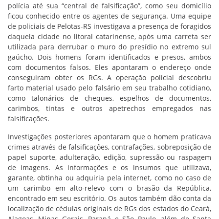
polícia até sua “central de falsificação”, como seu domicílio
ficou conhecido entre os agentes de segurança. Uma equipe
de policiais de Pelotas-RS investigava a presença de foragidos
daquela cidade no litoral catarinense, após uma carreta ser
utilizada para derrubar o muro do presídio no extremo sul
gaúcho. Dois homens foram identificados e presos, ambos
com documentos falsos. Eles apontaram o endereço onde
conseguiram obter os RGs. A operação policial descobriu
farto material usado pelo falsário em seu trabalho cotidiano,
como talonários de cheques, espelhos de documentos,
carimbos, tintas e outros apetrechos empregados nas
falsificações.
Investigações posteriores apontaram que o homem praticava
crimes através de falsificações, contrafações, sobreposição de
papel suporte, adulteração, edição, supressão ou raspagem
de imagens. As informações e os insumos que utilizava,
garante, obtinha ou adquiria pela internet, como no caso de
um carimbo em alto-relevo com o brasão da República,
encontrado em seu escritório. Os autos também dão conta da
localização de cédulas originais de RGs dos estados do Ceará,
Alagoas, Minas Gerais, Paraná e São Paulo, além de Santa